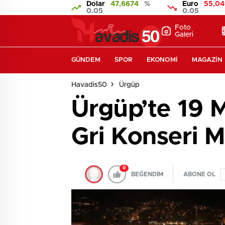
Dolar
47,6674
%
Euro
55,04
0.05
0.05
Foto
Galeri
GÜNDEM
SPOR
EKONOMI
MAGAZIN
Havadis50
Ürgüp
Ürgüp’te 19 M
Gri Konseri M
0
BEĞENDİM
ABONE OL