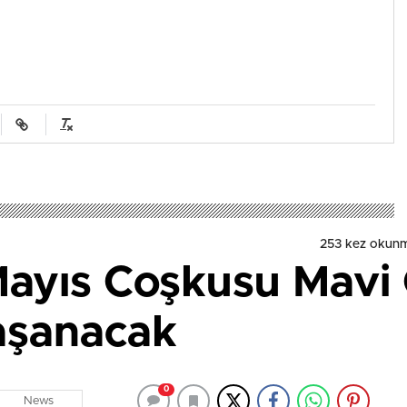
253 kez okun
Mayıs Coşkusu Mavi 
aşanacak
0
News