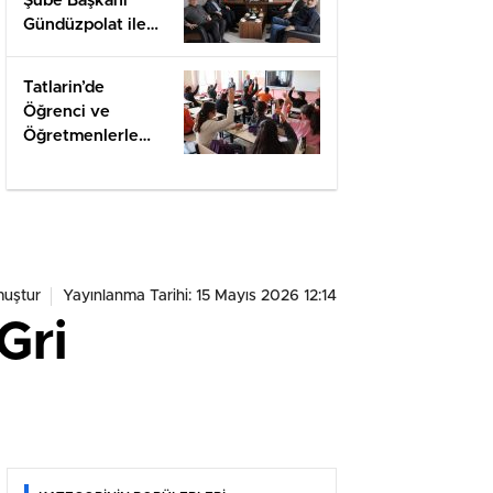
Şube Başkanı
Gündüzpolat ile
Hasbihal
Tatlarin’de
Öğrenci ve
Öğretmenlerle
Değerlendirme
muştur
Yayınlanma Tarihi: 15 Mayıs 2026 12:14
Gri