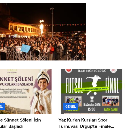
EL
GENEL
e Sünnet Şöleni İçin
Yaz Kur’an Kursları Spor
lar Başladı
Turnuvası Ürgüp’te Finale