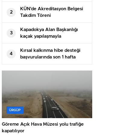
KÜN’de Akreditasyon Belgesi
2
Takdim Töreni
Kapadokya Alan Başkanlığı
3
kaçak yapılaşmayla
mücadelesine devam ediyor
Kırsal kalkınma hibe desteği
4
başvurularında son 1 hafta
ÜRGÜP
Göreme Açık Hava Müzesi yolu trafiğe
kapatılıyor