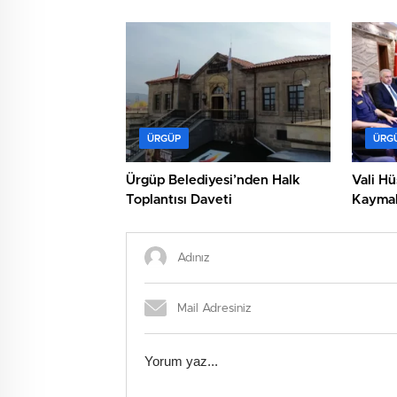
ÜRGÜP
ÜRG
Ürgüp Belediyesi’nden Halk
Vali H
Toplantısı Daveti
Kaymak