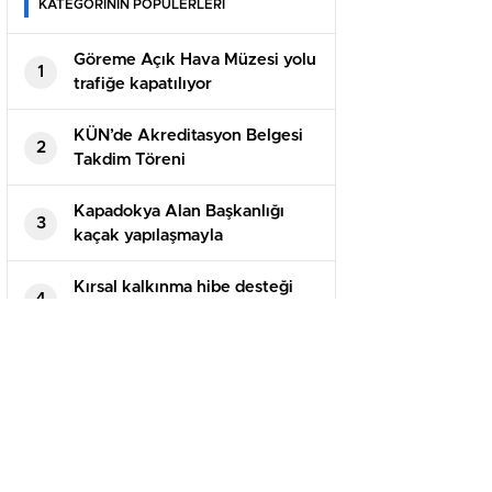
KATEGORİNİN POPÜLERLERİ
Göreme Açık Hava Müzesi yolu
1
trafiğe kapatılıyor
KÜN’de Akreditasyon Belgesi
2
Takdim Töreni
Kapadokya Alan Başkanlığı
3
kaçak yapılaşmayla
mücadelesine devam ediyor
Kırsal kalkınma hibe desteği
4
başvurularında son 1 hafta