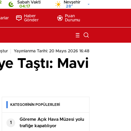
2
Sabah Vakti
Nevşehir
04:17
28°
Haber
Puan
arlar
Gönder
Durumu
ştur
Yayınlanma Tarihi: 20 Mayıs 2026 16:48
e Taştı: Mavi
KATEGORİNİN POPÜLERLERİ
Göreme Açık Hava Müzesi yolu
1
trafiğe kapatılıyor