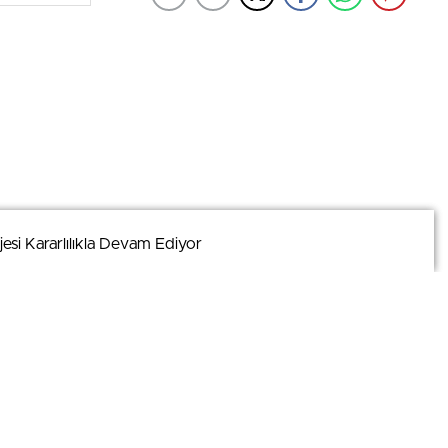
esi Kararlılıkla Devam Ediyor
esi Kararlılıkla Devam Ediyor