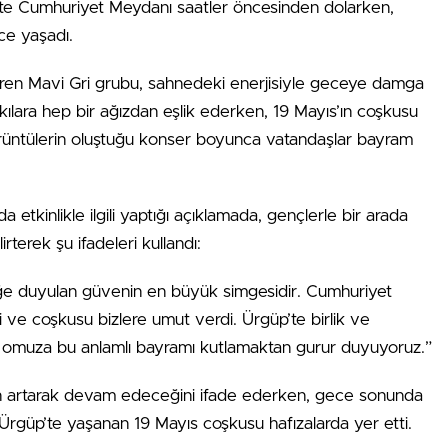
likte Cumhuriyet Meydanı saatler öncesinden dolarken,
ce yaşadı.
ndiren Mavi Gri grubu, sahnedeki enerjisiyle geceye damga
kılara hep bir ağızdan eşlik ederken, 19 Mayıs’ın coşkusu
örüntülerin oluştuğu konser boyunca vatandaşlar bayram
 etkinlikle ilgili yaptığı açıklamada, gençlerle bir arada
terek şu ifadeleri kullandı:
iğe duyulan güvenin en büyük simgesidir. Cumhuriyet
i ve coşkusu bizlere umut verdi. Ürgüp’te birlik ve
uz omuza bu anlamlı bayramı kutlamaktan gurur duyuyoruz.”
erin artarak devam edeceğini ifade ederken, gece sonunda
. Ürgüp’te yaşanan 19 Mayıs coşkusu hafızalarda yer etti.