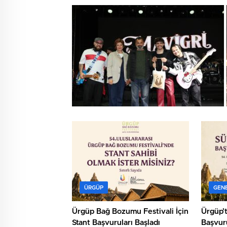
ÜRGÜP
GEN
Ürgüp Bağ Bozumu Festivali İçin
Ürgüp’t
Stant Başvuruları Başladı
Başvuru