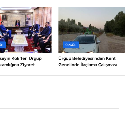
Çıkıyor
ÜP
ÜRGÜP
üseyin Kök’ten Ürgüp
Ürgüp Belediyesi’nden Kent
amlığına Ziyaret
Genelinde İlaçlama Çalışması