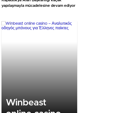
Kapadokya Alan Başkanlığı kaçak
yapılaşmayla mücadelesine devam ediyor
Winbeast
Revolu