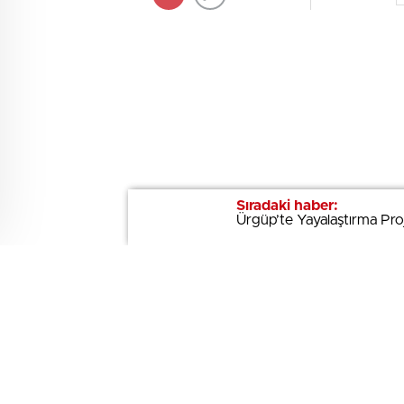
Sıradaki haber:
Sıradaki haber:
Ürgüp’te Yayalaştırma Proj
Ürgüp’te Yayalaştırma Proj