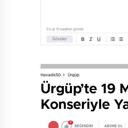
En az 10 karakter gerekli
Gönder
Havadis50
Ürgüp
Ürgüp’te 19 
Konseriyle Y
0
BEĞENDİM
ABONE OL