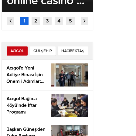
online casino –
Casino:
Αναλυτικός
Veloci,
οδηγός
dal Viv
μπόνους για
Vincite
Έλληνες
ACIGÖL
GÜLŞEHIR
HACIBEKTAŞ
παίκτες
Acıgöl’e Yeni
Adliye Binası İçin
Önemli Adımlar:
Yerinde İnceleme
ve Proje
Acıgöl Bağlıca
Değerlendirmesi
Köyü’nde İftar
Programı
Başkan Güneş’den