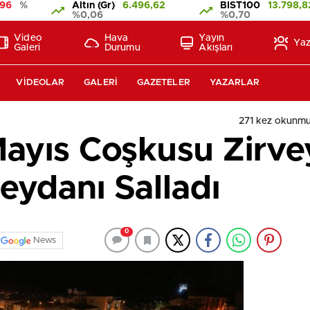
96
%
Altın (Gr)
6.496,62
BIST100
13.798,8
%0,06
%0,70
Video
Hava
Yayın
Yaz
Galeri
Durumu
Akışları
VIDEOLAR
GALERI
GAZETELER
YAZARLAR
271 kez okunmu
ayıs Coşkusu Zirvey
eydanı Salladı
0
News