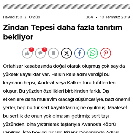
364
10 Temmuz 2019
Havadis50
Ürgüp
Zindan Tepesi daha fazla tanıtım
bekliyor
0
0
Ortahisar kasabasında doğal olarak oluşmuş çok sayıda
yüksek kayalıklar var. Halkın kale adını verdiği bu
kayaların hepsi, Andezit veya Kalker türü tüfitlerden
oluşur. Bu yüzden özellikleri birbirinden farklı. Dış
etkenlere daha mukavim olacağı düşüncesiyle, bazı önemli
yerler, hep bu tür sert kayalıkların içine oyulmuş. Maalesef
bu sertlik de onun yok olmasını getirmiş; sert taşı
yüzünden, bina yıktırılarak taşlarıyla Avanos’a Köprü
yapılmış. İşte böylesi bir yer, Bizans Döneminde Adliye