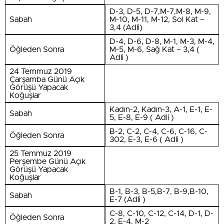
D-3, D-5, D-7,M-7,M-8, M-9,
Sabah
M-10, M-11, M-12, Sol Kat –
3,4 (Adli)
D-4, D-6, D-8, M-1, M-3, M-4,
Öğleden Sonra
M-5, M-6, Sağ Kat – 3,4 (
Adli )
24 Temmuz 2019
Çarşamba Günü Açık
Görüşü Yapacak
Koğuşlar
Kadın-2, Kadın-3, A-1, E-1, E-
Sabah
5, E-8, E-9 ( Adli )
B-2, C-2, C-4, C-6, C-16, C-
Öğleden Sonra
302, E-3, E-6 ( Adli )
25 Temmuz 2019
Perşembe Günü Açık
Görüşü Yapacak
Koğuşlar
B-1, B-3, B-5,B-7, B-9,B-10,
Sabah
E-7 (Adli )
C-8, C-10, C-12, C-14, D-1, D-
Öğleden Sonra
2, E-4, M-2