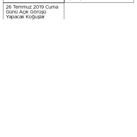
26 Temmuz 2019 Cuma
Günü Açık Görüşü
Yapacak Koğuşlar
B-4, B-6, B-8, Bayan 1, C-3,
Sabah
C-5, C-11, C-15 Sağ Kat 3-4,
Sol Kat 3-4 (Terör)
Öğleden Sonra
C-1, C-7, C-9, C-13 (Terör)
Ziyaret günü ve saati dışında kesinlikle ziyaret
yaptırılmayacak. Ziyaretler 5 kişi ile sınırlı.
Kimliksiz olarak gelenler ziyarete alınmayacak. Görüş
Saatleri Sabah : 09:00- 11:00 – Ö. Sonra: 13:00-15:00.