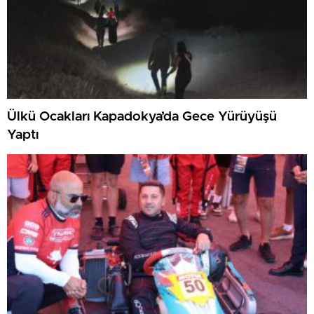
Ülkü Ocakları Kapadokya’da Gece Yürüyüşü
Yaptı