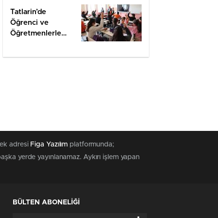
Tatlarin’de
Öğrenci ve
Öğretmenlerle
Değerlendirme
tek adresi
Figa Yazılım
platformunda;
 başka yerde yayınlanamaz. Aykırı işlem yapan
BÜLTEN ABONELİĞİ