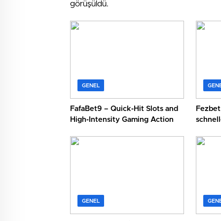
görüşüldü.
GENEL
GEN
FafaBet9 – Quick‑Hit Slots and
Fezbet:
High‑Intensity Gaming Action
schnell
schnell
GENEL
GEN