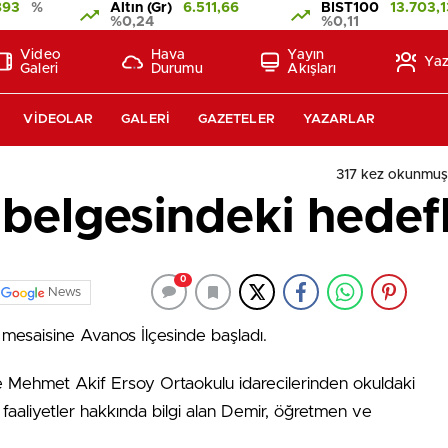
893
%
Altın (Gr)
6.511,66
BIST100
13.703,1
%0,24
%0,11
Video
Hava
Yayın
Yaz
Galeri
Durumu
Akışları
VIDEOLAR
GALERI
GAZETELER
YAZARLAR
317 kez okunmuş
elgesindeki hedefle
0
News
 mesaisine Avanos İlçesinde başladı.
 Mehmet Akif Ersoy Ortaokulu idarecilerinden okuldaki
faaliyetler hakkında bilgi alan Demir, öğretmen ve