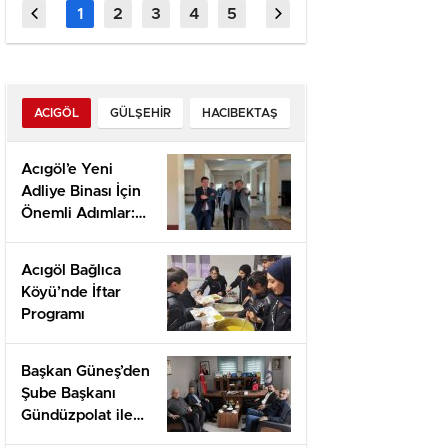
High‑Intensity
Roulett
Gaming Action
für
schnell
ACIGÖL
GÜLŞEHIR
HACIBEKTAŞ
Spieler
Acıgöl’e Yeni
Adliye Binası İçin
Önemli Adımlar:
Yerinde İnceleme
ve Proje
Acıgöl Bağlıca
Değerlendirmesi
Köyü’nde İftar
Programı
Başkan Güneş’den
Şube Başkanı
Gündüzpolat ile
Hasbihal