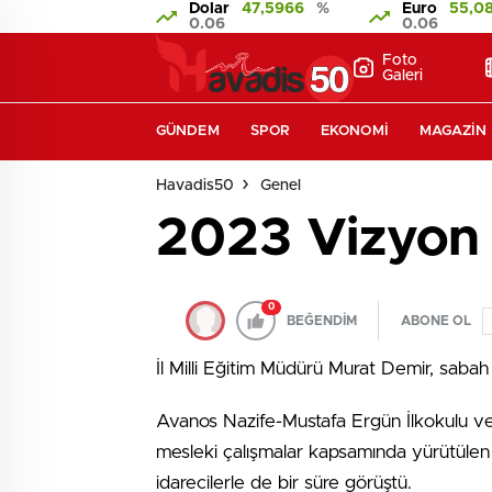
Dolar
47,5966
%
Euro
55,0
0.06
0.06
Foto
Galeri
GÜNDEM
SPOR
EKONOMI
MAGAZIN
Havadis50
Genel
2023 Vizyon b
0
BEĞENDİM
ABONE OL
İl Milli Eğitim Müdürü Murat Demir, sabah
Avanos Nazife-Mustafa Ergün İlkokulu ve
mesleki çalışmalar kapsamında yürütülen 
idarecilerle de bir süre görüştü.