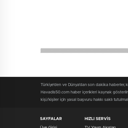
Türkiye'den ve Dünya’dan son dakika haberler, 
Havadis50.com haber içerikleri kaynak gösterilm
kişi/kişiler için yasal başvuru hakkı saklı tutulmak
SAYFALAR
HIZLI SERVİS
Üye Girişi
TV Yayın Akışları