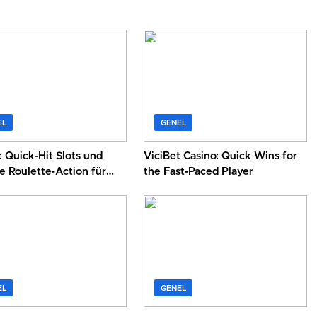
EL
GENEL
 Quick‑Hit Slots und
ViciBet Casino: Quick Wins for
e Roulette‑Action für
the Fast‑Paced Player
lebige Spieler
EL
GENEL