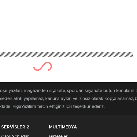
köşe yazıları, magazinden siyasete, spordan seyahate bütün konuların 
eden alıntı yapılamaz, kanuna aykırı ve izinsiz olarak kopyalanamaz,
tadır. FigaYazılım'ı tercih ettiğiniz için teşekkür ederiz.
SERVİSLER 2
MULTİMEDYA
Canlı Sonuçlar
Gazeteler