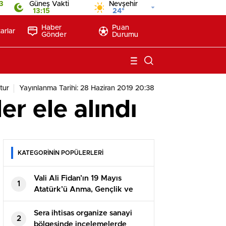
3
Güneş Vakti
Nevşehir
13:15
24°
Haber
Puan
arlar
Gönder
Durumu
tur
Yayınlanma Tarihi: 28 Haziran 2019 20:38
r ele alındı
KATEGORİNİN POPÜLERLERİ
Vali Ali Fidan’ın 19 Mayıs
1
Atatürk’ü Anma, Gençlik ve
Spor Bayramı Mesajı
Sera ihtisas organize sanayi
2
bölgesinde incelemelerde