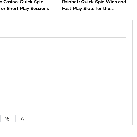
p Casino: Quick Spin
Rainbet: Quick Spin Wins and
 for Short Play Sessions
Fast‑Play Slots for the
On‑the‑Go Player