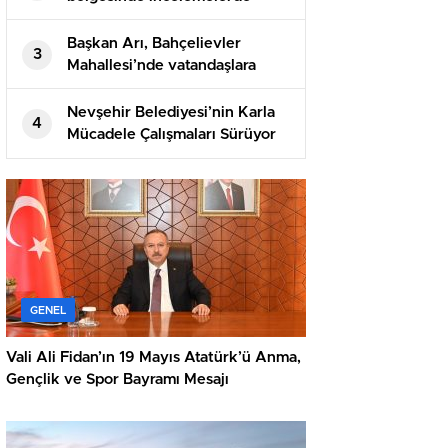
bulundular
Başkan Arı, Bahçelievler
3
Mahallesi’nde vatandaşlara
üzüm ikram etti
Nevşehir Belediyesi’nin Karla
4
Mücadele Çalışmaları Sürüyor
GENEL
Vali Ali Fidan’ın 19 Mayıs Atatürk’ü Anma,
Gençlik ve Spor Bayramı Mesajı