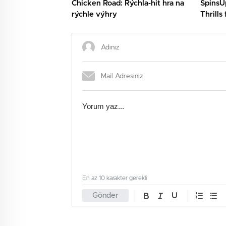
Chicken Road: Rýchla‑hit hra na
SpinsU
rýchle výhry
Thrills
En az 10 karakter gerekli
Gönder