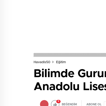
Havadis50
Eğitim
Bilimde Guru
Anadolu Lise
0
BEĞENDİM
ABONE OL