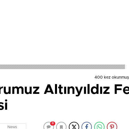
400 kez okunmuş
rumuz Altınyıldız F
si
0
News