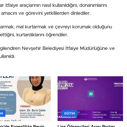
r itfaiye araçlarının nasıl kullanıldığını, donanımlarını
macını ve görevini yetkililerden dinlediler.
urtarmak, mal kurtarmak ve çevreyi korumak olduğunu
ttiğini, kurtardıklarını öğrendiler.
bilgilendiren Nevşehir Belediyesi İtfaiye Müdürlüğüne ve
lanıldı.
IM
EĞITIM
ir’de Ergenlikte Beyin
Lise Öğrencileri Arası Poster