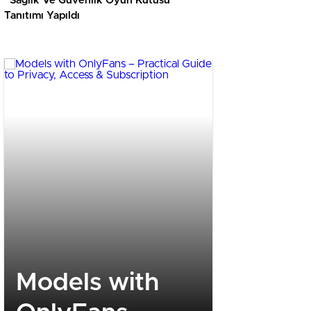
“Sağlık Ve Güvenlik Oyun Kutusu”
Tanıtımı Yapıldı
Models with
Trino: