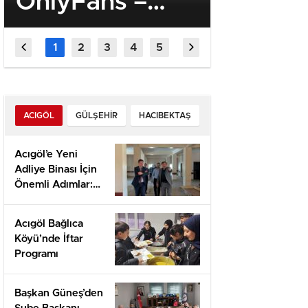
OnlyFans –
Schnell
Practical Guide
Gaming
to Privacy,
Quick‑H
Access &
Enthus
Subscription
ACIGÖL
GÜLŞEHIR
HACIBEKTAŞ
Acıgöl’e Yeni
Adliye Binası İçin
Önemli Adımlar:
Yerinde İnceleme
ve Proje
Acıgöl Bağlıca
Değerlendirmesi
Köyü’nde İftar
Programı
Başkan Güneş’den