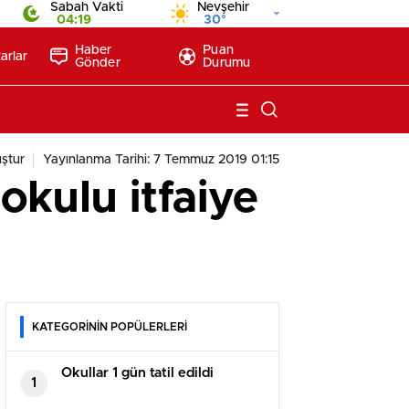
Sabah Vakti
Nevşehir
04:19
30°
Haber
Puan
arlar
Gönder
Durumu
ştur
Yayınlanma Tarihi: 7 Temmuz 2019 01:15
okulu itfaiye
KATEGORİNİN POPÜLERLERİ
Okullar 1 gün tatil edildi
1