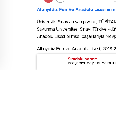
Altınyıldız Fen Ve Anadolu Lisesinin
Üniversite Sınavları şampiyonu, TÜBİTAK Ar
Savunma Üniversitesi Sınavı Türkiye 4.lüğ
Anadolu Lisesi bilimsel başarılarıyla Ne
Altınyıldız Fen ve Anadolu Lisesi, 2018-20
başarılarına yeni başarılar eklemeye dev
Sıradaki haber:
Sıradaki haber:
İsteyenler başvuruda bulu
İsteyenler başvuruda bulu
2018 Üniversite sınavlarında kazanılanNev
Üniversitesi Giriş Sınavı Türkiye 4.lüğün
2019 Ulusal Fizik Olimpiyatı Türkiy
2019 TÜBİTAK Liseler arası Proje ya
2019 TALES Ulusal Matematik Olim