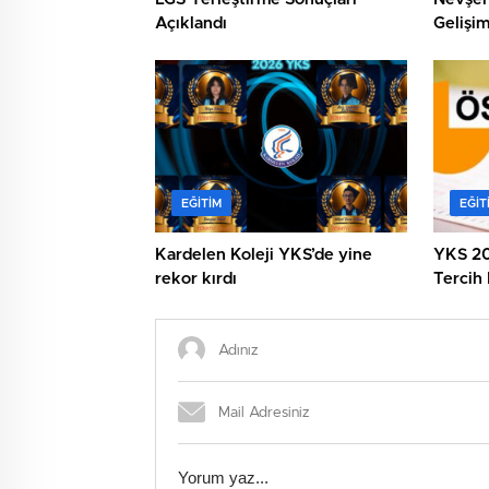
Açıklandı
Gelişim
EĞITIM
EĞIT
Kardelen Koleji YKS’de yine
YKS 20
rekor kırdı
Tercih
Başlıyo