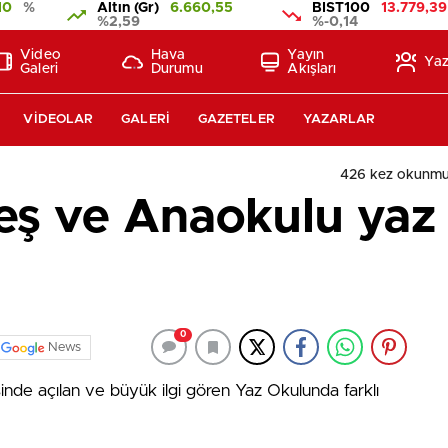
10
%
Altın (Gr)
6.660,55
BIST100
13.779,39
%2,59
%-0,14
Video
Hava
Yayın
Yaz
Galeri
Durumu
Akışları
VIDEOLAR
GALERI
GAZETELER
YAZARLAR
426 kez okunmu
reş ve Anaokulu yaz 
0
News
inde açılan ve büyük ilgi gören Yaz Okulunda farklı