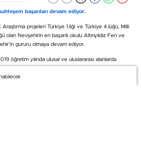
 muhteşem başarıları devam ediyor.
aştırma projeleri Türkiye 1.liği ve Türkiye 4.lüğü, Milli
ü olan Nevşehirin en başarılı okulu Altınyıldız Fen ve
vşehir’in gururu olmaya devam ediyor.
19 öğretim yılında ulusal ve uluslararası alanlarda
am ediyor.
nabilecek
nabilecek
şehir 1.likleri ve Türkiye 87.liği ve 2019 Milli Savunma
ün ardından;
e 3.lüğü,
rışması Bölge Finalistliği,
piyatı Türkiye 4.lüğü
ve birçok başarıyı Altınyıldız Fen