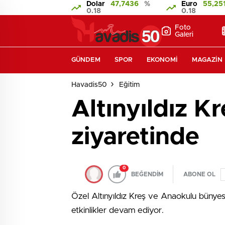
Dolar
47,7436
%
Euro
55,25
0.18
0.18
Foto
Galeri
GÜNDEM
SPOR
EKONOMI
MAGAZIN
Havadis50
Eğitim
Altınyıldız K
ziyaretinde
0
BEĞENDİM
ABONE OL
Özel Altınyıldız Kreş ve Anaokulu bünyes
etkinlikler devam ediyor.