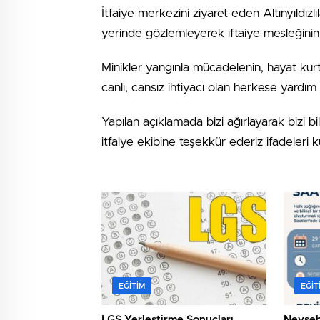
İtfaiye merkezini ziyaret eden Altınyıldızlıla
yerinde gözlemleyerek iftaiye mesleğinin a
Minikler yangınla mücadelenin, hayat k
canlı, cansız ihtiyacı olan herkese yardım e
Yapılan açıklamada bizi ağırlayarak bizi 
itfaiye ekibine teşekkür ederiz ifadeleri kul
EĞITIM
EĞIT
LGS Yerleştirme Sonuçları
Nevşeh