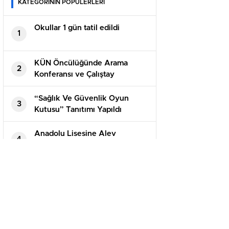
KATEGORİNİN POPÜLERLERİ
Okullar 1 gün tatil edildi
1
KÜN Öncülüğünde Arama
2
Konferansı ve Çalıştay
Gerçekleştirildi
“Sağlık Ve Güvenlik Oyun
3
Kutusu” Tanıtımı Yapıldı
Anadolu Lisesine Alev
4
Alatlı’nın Adı verildi