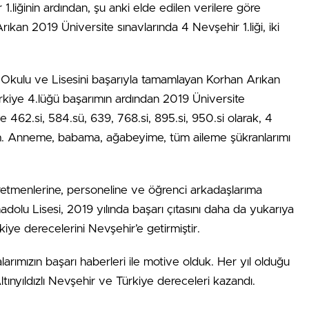
1.liğinin ardından, şu anki elde edilen verilere göre
rıkan 2019 Üniversite sınavlarında 4 Nevşehir 1.liği, iki
im Okulu ve Lisesini başarıyla tamamlayan Korhan Arıkan
rkiye 4.lüğü başarımın ardından 2019 Üniversite
ye 462.si, 584.sü, 639, 768.si, 895.si, 950.si olarak, 4
ndım. Anneme, babama, ağabeyime, tüm aileme şükranlarımı
 öğretmenlerine, personeline ve öğrenci arkadaşlarıma
dolu Lisesi, 2019 yılında başarı çıtasını daha da yukarıya
ürkiye derecelerini Nevşehir’e getirmiştir.
lalarımızın başarı haberleri ile motive olduk. Her yıl olduğu
ltınyıldızlı Nevşehir ve Türkiye dereceleri kazandı.