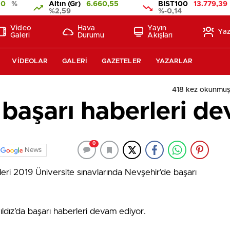
10
%
Altın (Gr)
6.660,55
BIST100
13.779,39
%2,59
%-0,14
Video
Hava
Yayın
Yaz
Galeri
Durumu
Akışları
VIDEOLAR
GALERI
GAZETELER
YAZARLAR
418 kez okunmuş
a başarı haberleri d
0
News
leri 2019 Üniversite sınavlarında Nevşehir’de başarı
yıldız’da başarı haberleri devam ediyor.