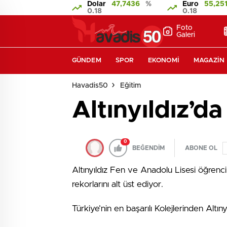
Dolar
47,7436
%
Euro
55,25
0.18
0.18
Foto
Galeri
GÜNDEM
SPOR
EKONOMI
MAGAZIN
Havadis50
Eğitim
Altınyıldız’d
0
BEĞENDİM
ABONE OL
Altınyıldız Fen ve Anadolu Lisesi öğrenci
rekorlarını alt üst ediyor.
Türkiye’nin en başarılı Kolejlerinden Altın