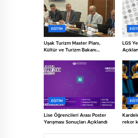
EĞITIM
EĞIT
Uşak Turizm Master Planı,
LGS Ye
Kültür ve Turizm Bakanı
Açıklan
Mehmet Nuri Ersoy’a Sunuldu
EĞITIM
EĞIT
Lise Öğrencileri Arası Poster
Kardel
Yarışması Sonuçları Açıklandı
rekor k