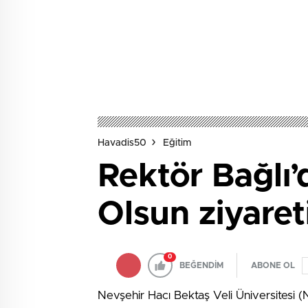
Havadis50
Eğitim
Rektör Bağlı’
Olsun ziyaret
0
BEĞENDİM
ABONE OL
Nevşehir Hacı Bektaş Veli Üniversitesi (