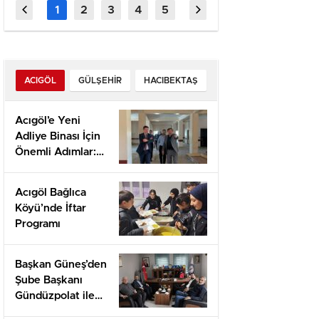
the Fa
Player
ACIGÖL
GÜLŞEHIR
HACIBEKTAŞ
Acıgöl’e Yeni
Adliye Binası İçin
Önemli Adımlar:
Yerinde İnceleme
ve Proje
Acıgöl Bağlıca
Değerlendirmesi
Köyü’nde İftar
Programı
Başkan Güneş’den
Şube Başkanı
Gündüzpolat ile
Hasbihal