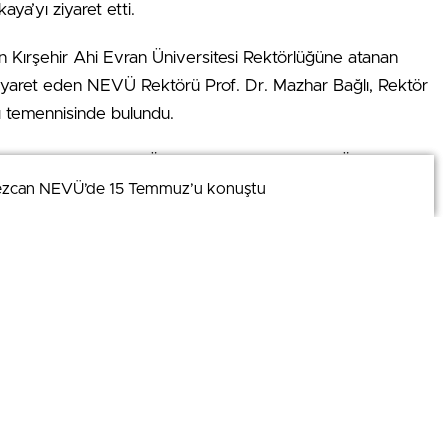
ya’yı ziyaret etti.
n Kırşehir Ahi Evran Üniversitesi Rektörlüğüne atanan
iyaret eden NEVÜ Rektörü Prof. Dr. Mazhar Bağlı, Rektör
sı temennisinde bulundu.
de Kırşehir Ahi Evran Üniversitesini gezen NEVÜ Rektörü
ezcan NEVÜ’de 15 Temmuz’u konuştu
ezcan NEVÜ’de 15 Temmuz’u konuştu
ılı çalışmalarını ve gelişimini yakından takip ettiğini
şmalarının devamını diledi.
rının Kırşehir ve üniversite için olduğunu vurgulayan
aretten duyduğu memnuniyeti dile getirerek Rektör Prof.