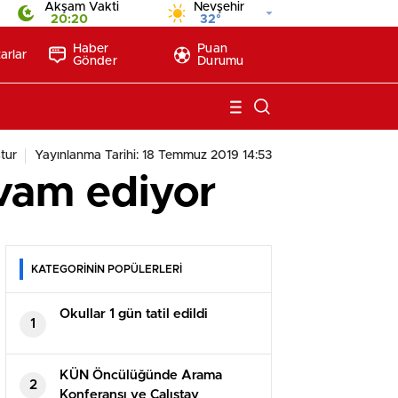
Akşam Vakti
Nevşehir
20:20
32°
Haber
Puan
arlar
Gönder
Durumu
tur
Yayınlanma Tarihi: 18 Temmuz 2019 14:53
evam ediyor
KATEGORİNİN POPÜLERLERİ
Okullar 1 gün tatil edildi
1
KÜN Öncülüğünde Arama
2
Konferansı ve Çalıştay