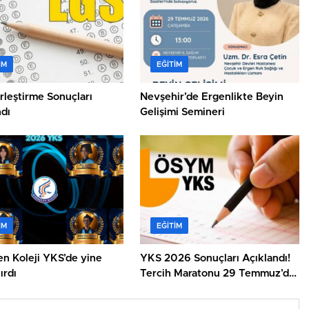
IM
EĞITIM
rleştirme Sonuçları
Nevşehir’de Ergenlikte Beyin
dı
Gelişimi Semineri
IM
EĞITIM
en Koleji YKS’de yine
YKS 2026 Sonuçları Açıklandı!
ırdı
Tercih Maratonu 29 Temmuz’da
Başlıyor