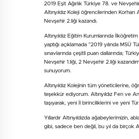
2019 Eşit Ağırlık Türkiye 78. ve Nevşehir 
Altınyıldız Koleji öğrencilerinden Korhan A
Nevşehir 2.liği kazandı.
Altınyıldız Eğitim Kurumlarında İlköğret
yaptığı açıklamada ”2019 yılında MSÜ Tü
sınavlarında çeşitli puan dallarında; Türki
Nevşehir 1.liği, 2 Nevşehir 2.liği kaza
sunuyorum.
Altınyıldız Kolejinin tüm yöneticilerine,
teşekkür ediyorum. Altınyıldız Fen ve Ana
taşıyarak, yeni İl birinciliklerini ve yeni T
Yıllardır Altınyıldızda ağabeylerimizin, ab
gibi, sadece ben değil, bu yıl da birçok A