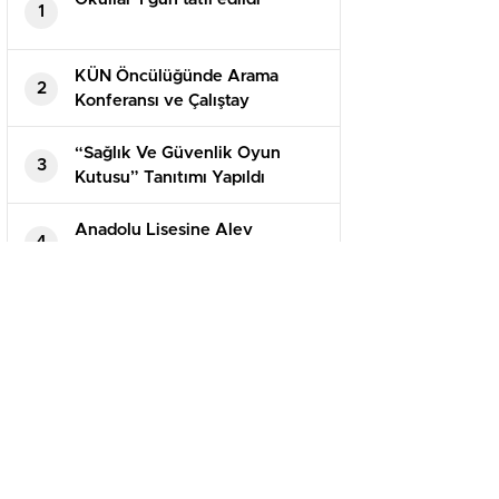
1
KÜN Öncülüğünde Arama
2
Konferansı ve Çalıştay
Gerçekleştirildi
“Sağlık Ve Güvenlik Oyun
3
Kutusu” Tanıtımı Yapıldı
Anadolu Lisesine Alev
4
Alatlı’nın Adı verildi
EĞITIM