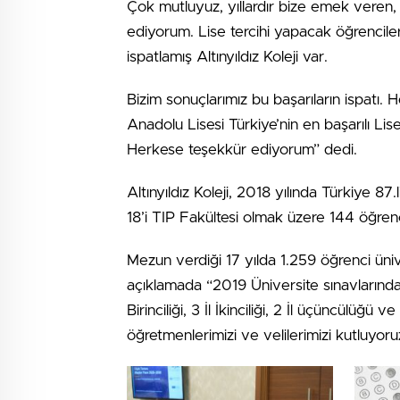
Çok mutluyuz, yıllardır bize emek veren, b
ediyorum. Lise tercihi yapacak öğrencilere 
ispatlamış Altınyıldız Koleji var.
Bizim sonuçlarımız bu başarıların ispatı.
Anadolu Lisesi Türkiye’nin en başarılı Lis
Herkese teşekkür ediyorum” dedi.
Altınyıldız Koleji, 2018 yılında Türkiye 87.l
18’i TIP Fakültesi olmak üzere 144 öğrenc
Mezun verdiği 17 yılda 1.259 öğrenci üni
açıklamada “2019 Üniversite sınavlarında
Birinciliği, 3 İl İkinciliği, 2 İl üçüncülüğü
öğretmenlerimizi ve velilerimizi kutluyoruz”