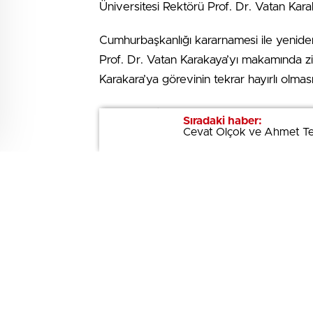
Üniversitesi Rektörü Prof. Dr. Vatan Karaka
Cumhurbaşkanlığı kararnamesi ile yenide
Prof. Dr. Vatan Karakaya’yı makamında z
Karakara’ya görevinin tekrar hayırlı olma
Rektör Prof. Dr. Vatan Karakaya eşliğin
Sıradaki haber:
Sıradaki haber:
Cevat Olçok ve Ahmet T
Cevat Olçok ve Ahmet T
Prof. Dr. Mazhar Bağlı, üniversitenin başar
belirterek Rektör Karakaya’ya başarılı çalı
Göreve geldiği günden bu yana tüm çabala
Rektör Prof. Dr. Vatan Karakaya ise, ziy
Dr. Mazhar Bağlı’ya teşekkür etti.