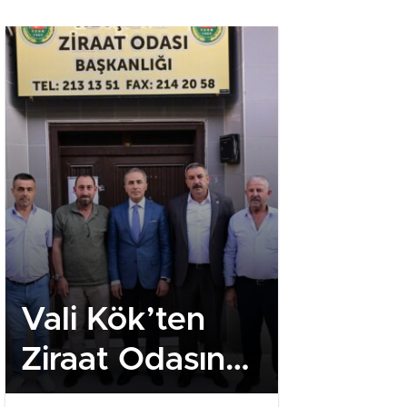
Vali Kök’ten
Royal R
Ziraat Odasına
– Quick
Ziyaret
Casino 