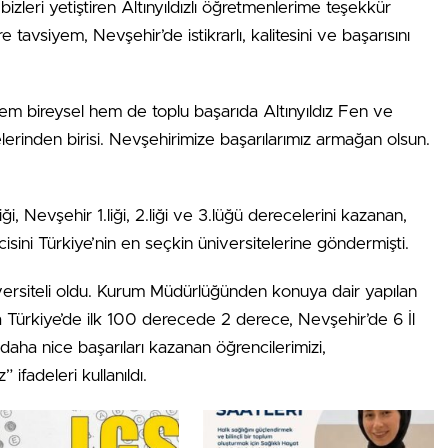
izleri yetiştiren Altınyıldızlı öğretmenlerime teşekkür
tavsiyem, Nevşehir’de istikrarlı, kalitesini ve başarısını
 Hem bireysel hem de toplu başarıda Altınyıldız Fen ve
elerinden birisi. Nevşehirimize başarılarımız armağan olsun.
iği, Nevşehir 1.liği, 2.liği ve 3.lüğü derecelerini kazanan,
isini Türkiye’nin en seçkin üniversitelerine göndermişti.
versiteli oldu. Kurum Müdürlüğünden konuya dair yapılan
 Türkiye’de ilk 100 derecede 2 derece, Nevşehir’de 6 İl
 ve daha nice başarıları kazanan öğrencilerimizi,
 ifadeleri kullanıldı.