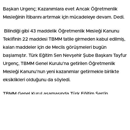
Başkan Urgenç; Kazanımlara evet Ancak Öğretmenlik
Mesleğinin İtibarını artırmak için mücadeleye devam. Dedi.
Bilindiği gibi 43 maddelik Öğretmenlik Mesleği Kanunu
Teklifinin 22 maddesi TBMM tatile girmeden kabul edilmiş,
kalan maddeler için de Meclis görüşmeleri bugün
başlamıştır. Türk Eğitim Sen Nevşehir Şube Başkanı Tayfur
Urgenç, TBMM Genel Kurulu’na getirilen Öğretmenlik
Mesleği Kanunu’nun yeni kazanımlar getirmekle birlikte
eksiklikleri olduğunu da söyledi.
TBMM Genel Kurul aşamasında Türk Eğitim Sen’in
önergeleriyle birlikte teklifin görüşüldüğünü hatırlatan
Urgenç, “Umuyoruz ki, öğretmenlerimiz adına ortaya
koyduğumuz bu son derece makul teklifler
milletvekillerimiz nezdinde karşılık bulur ve hayata geçirilir.