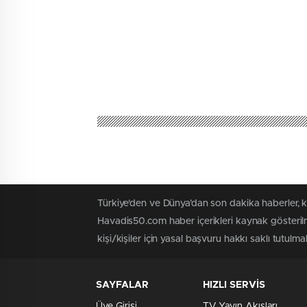
Türkiye'den ve Dünya’dan son dakika haberler, 
Havadis50.com haber içerikleri kaynak gösterilm
kişi/kişiler için yasal başvuru hakkı saklı tutulmak
SAYFALAR
HIZLI SERVİS
Üye Girişi
TV Yayın Akışları