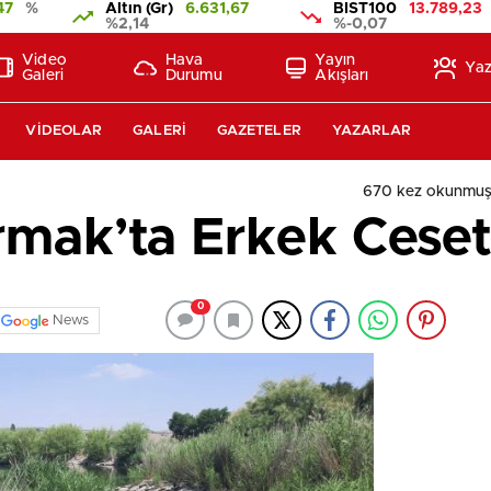
47
%
Altın (Gr)
6.631,67
BIST100
13.789,23
%2,14
%-0,07
Video
Hava
Yayın
Yaz
Galeri
Durumu
Akışları
VIDEOLAR
GALERI
GAZETELER
YAZARLAR
670 kez okunmuş
ırmak’ta Erkek Cese
0
News