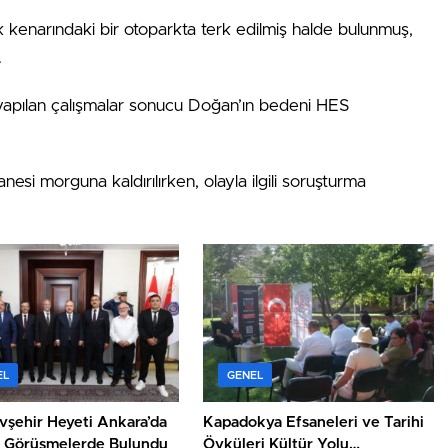
k kenarındaki bir otoparkta terk edilmiş halde bulunmuş,
.
e yapılan çalışmalar sonucu Doğan’ın bedeni HES
esi morguna kaldırılırken, olayla ilgili soruşturma
EL
GENEL
vşehir Heyeti Ankara’da
Kapadokya Efsaneleri ve Tarihi
 Görüşmelerde Bulundu
Öyküleri Kültür Yolu