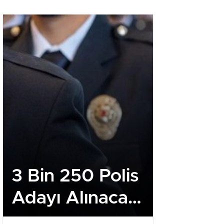
3 Bin 250 Polis
İHH Ne
Adayı Alınacak!
Heyeti
PMYO
Ankara