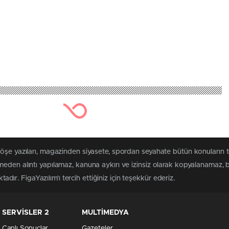
köşe yazıları, magazinden siyasete, spordan seyahate bütün konuların 
eden alıntı yapılamaz, kanuna aykırı ve izinsiz olarak kopyalanamaz,
tadır. FigaYazılım'ı tercih ettiğiniz için teşekkür ederiz.
SERVİSLER 2
MULTİMEDYA
Canlı Sonuçlar
Gazeteler