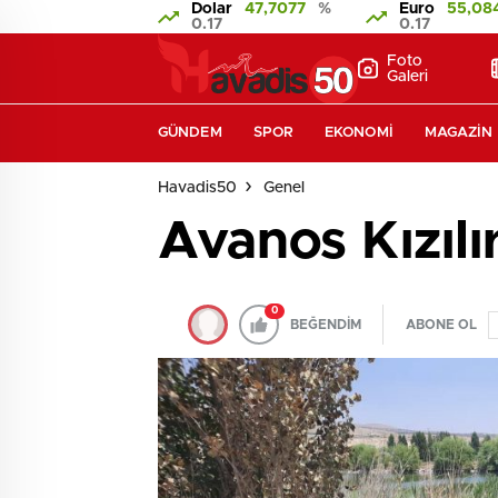
Dolar
47,7077
%
Euro
55,08
0.17
0.17
Foto
Galeri
GÜNDEM
SPOR
EKONOMI
MAGAZIN
Havadis50
Genel
Avanos Kızıl
0
BEĞENDİM
ABONE OL