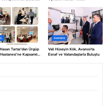
Festivali’nde Anlatıldı
EL
AVANOS
Hasan Tartar’dan Ürgüp
Vali Hüseyin Kök, Avanos’ta
 Hastanesi’ne Kapsamlı
Esnaf ve Vatandaşlarla Buluştu