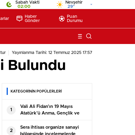
Sabah Vakti
Nevşehir
02:00
29°
Haber
Puan
arlar
Gönder
Durumu
tur
Yayınlanma Tarihi: 12 Temmuz 2025 17:57
ti Bulundu
KATEGORİNİN POPÜLERLERİ
Vali Ali Fidan’ın 19 Mayıs
1
Atatürk’ü Anma, Gençlik ve
Spor Bayramı Mesajı
Sera ihtisas organize sanayi
2
bölgesinde incelemelerde