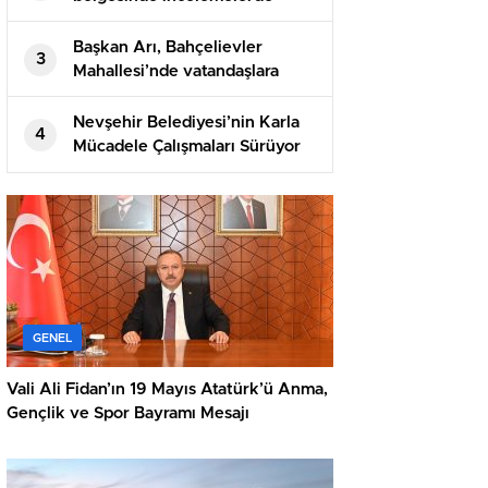
bulundular
Başkan Arı, Bahçelievler
3
Mahallesi’nde vatandaşlara
üzüm ikram etti
Nevşehir Belediyesi’nin Karla
4
Mücadele Çalışmaları Sürüyor
GENEL
Vali Ali Fidan’ın 19 Mayıs Atatürk’ü Anma,
Gençlik ve Spor Bayramı Mesajı