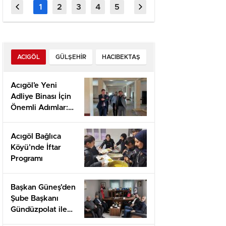
Başvuruları
Önemli
Başladı
Görüşm
Bulund
ACIGÖL
GÜLŞEHIR
HACIBEKTAŞ
Acıgöl’e Yeni
Adliye Binası İçin
Önemli Adımlar:
Yerinde İnceleme
ve Proje
Acıgöl Bağlıca
Değerlendirmesi
Köyü’nde İftar
Programı
Başkan Güneş’den
Şube Başkanı
Gündüzpolat ile
Hasbihal