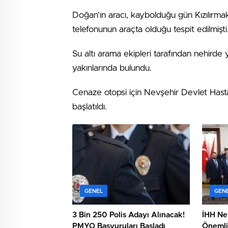
Doğan’ın aracı, kaybolduğu gün Kızılırma
telefonunun araçta olduğu tespit edilmişti
Su altı arama ekipleri tarafından nehird
yakınlarında bulundu.
Cenaze otopsi için Nevşehir Devlet Hastan
başlatıldı.
GENEL
GEN
3 Bin 250 Polis Adayı Alınacak!
İHH Ne
PMYO Başvuruları Başladı
Önemli