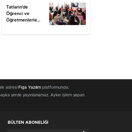
Tatlarin’de
Öğrenci ve
Öğretmenlerle
Değerlendirme
tek adresi
Figa Yazılım
platformunda;
 başka yerde yayınlanamaz. Aykırı işlem yapan
BÜLTEN ABONELİĞİ