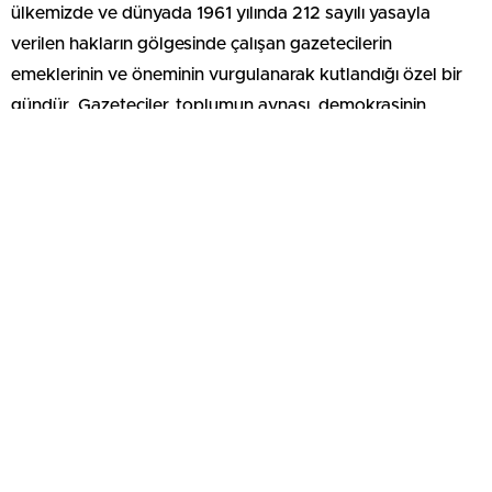
ülkemizde ve dünyada 1961 yılında 212 sayılı yasayla
verilen hakların gölgesinde çalışan gazetecilerin
emeklerinin ve öneminin vurgulanarak kutlandığı özel bir
gündür. Gazeteciler, toplumun aynası, demokrasinin
vazgeçilmez unsuru ve doğru bilginin en önemli
kaynaklarıdır. Bu özel günde, gazetecilerin zorlu çalışma
koşullarına ve ağır ekonomik durumlarına rağmen,
kamuoyunu bilgilendirmek ve haber alma özgürlüğünü
savunmak için gösterdikleri çabalar çok önemlidir.
Gazeteciler, sadece haberleri aktarmakla kalmazlar, aynı
zamanda toplumda farkındalık yaratır, gündemi belirler ve
kamuoyu baskısı oluşturarak değişimleri tetiklerler.
Özellikle zorlu dönemlerde, gazeteciler doğru bilgilerin
yayılmasını sağlayarak toplumsal dayanışmayı
güçlendirmekte önemli rol oynarlar.