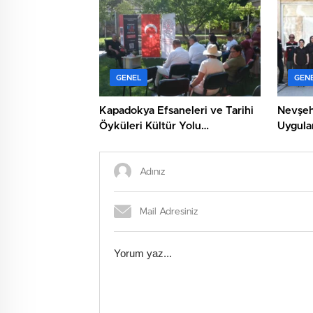
GENEL
GEN
Kapadokya Efsaneleri ve Tarihi
Nevşehi
Öyküleri Kültür Yolu
Uygulam
Festivali’nde Anlatıldı