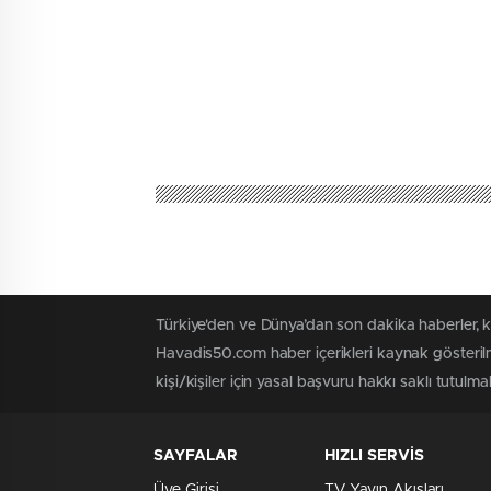
Türkiye'den ve Dünya’dan son dakika haberler, 
Havadis50.com haber içerikleri kaynak gösterilm
kişi/kişiler için yasal başvuru hakkı saklı tutulmak
SAYFALAR
HIZLI SERVİS
Üye Girişi
TV Yayın Akışları