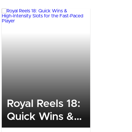
Royal Reels 18:
3 Bin 2
Quick Wins &
Adayı A
High‑Intensity
PMYO