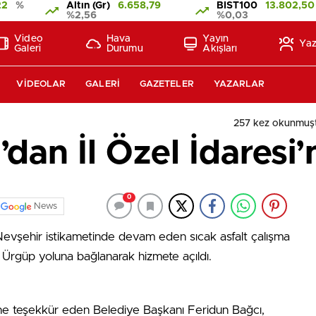
22
%
Altın (Gr)
6.658,79
BIST100
13.802,50
%2,56
%0,03
Video
Hava
Yayın
Yaz
Galeri
Durumu
Akışları
VIDEOLAR
GALERI
GAZETELER
YAZARLAR
257 kez okunmuş
dan İl Özel İdaresi
0
News
vşehir istikametinde devam eden sıcak asfalt çalışma
Ürgüp yoluna bağlanarak hizmete açıldı.
erine teşekkür eden Belediye Başkanı Feridun Bağcı,