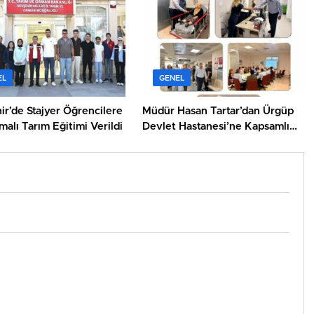
EL
GENEL
r’de Stajyer Öğrencilere
Müdür Hasan Tartar’dan Ürgüp
alı Tarım Eğitimi Verildi
Devlet Hastanesi’ne Kapsamlı
Ziyaret