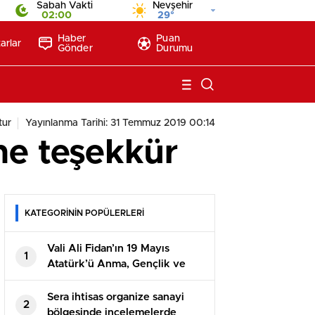
Sabah Vakti
Nevşehir
02:00
29°
Haber
Puan
arlar
Gönder
Durumu
tur
Yayınlanma Tarihi: 31 Temmuz 2019 00:14
’ne teşekkür
KATEGORİNİN POPÜLERLERİ
Vali Ali Fidan’ın 19 Mayıs
1
Atatürk’ü Anma, Gençlik ve
Spor Bayramı Mesajı
Sera ihtisas organize sanayi
2
bölgesinde incelemelerde