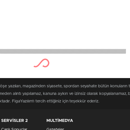
köşe yazıları, magazinden siyasete, spordan seyahate bütün konuların 
eden alıntı yapılamaz, kanuna aykırı ve izinsiz olarak kopyalanamaz,
tadır. FigaYazılım'ı tercih ettiğiniz için teşekkür ederiz.
SERVİSLER 2
MULTİMEDYA
Canlı Sonuçlar
Gazeteler