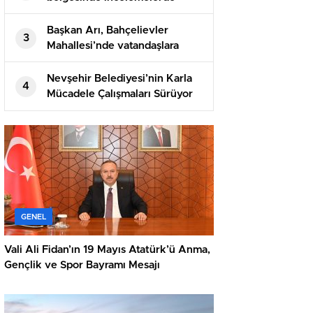
bulundular
Başkan Arı, Bahçelievler
3
Mahallesi’nde vatandaşlara
üzüm ikram etti
Nevşehir Belediyesi’nin Karla
4
Mücadele Çalışmaları Sürüyor
GENEL
Vali Ali Fidan’ın 19 Mayıs Atatürk’ü Anma,
Gençlik ve Spor Bayramı Mesajı