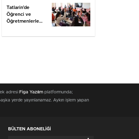
Tatlarin’de
Öğrenci ve
Öğretmenlerle
Değerlendirme
tek adresi
Figa Yazılım
platformunda;
 başka yerde yayınlanamaz. Aykırı işlem yapan
BÜLTEN ABONELİĞİ