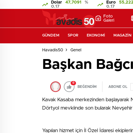
Dolar
47,7091
%
Euro
55,22
0.17
0.17
Foto
Galeri
GÜNDEM
SPOR
EKONOMI
MAGAZIN
Havadis50
Genel
Başkan Bağcı’
0
BEĞENDİM
ABONE OL
Kavak Kasaba merkezinden başlayarak Ne
Dörtyol mevkiinde son bularak Nevşehir 
Yapılan hizmet için İl Özel İdaresi ekipl