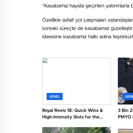
“Kasabamız hayata geçirilen yatırımlarl
Özellikle asfalt yol çalışmaları vatanda
sonraki süreçte de kasabamızı güzelleşti
idaresine kasabamız halkı adına teşekkür
GENEL
GEN
Royal Reels 18: Quick Wins &
3 Bin 2
High‑Intensity Slots for the
PMYO B
Fast‑Paced Player