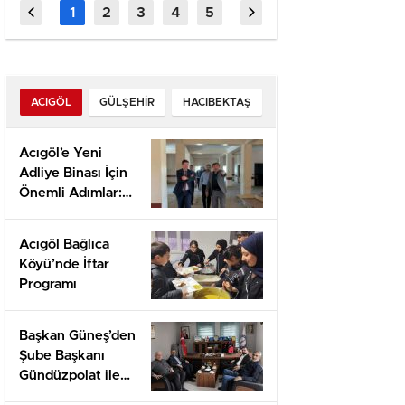
Slots for the
Başvuru
Fast‑Paced
Başladı
Player
ACIGÖL
GÜLŞEHIR
HACIBEKTAŞ
Acıgöl’e Yeni
Adliye Binası İçin
Önemli Adımlar:
Yerinde İnceleme
ve Proje
Acıgöl Bağlıca
Değerlendirmesi
Köyü’nde İftar
Programı
Başkan Güneş’den
Şube Başkanı
Gündüzpolat ile
Hasbihal