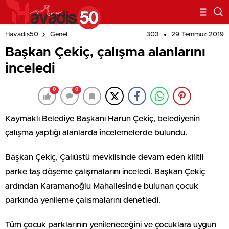
303
29 Temmuz 2019
Havadis50
Genel
Başkan Çekiç, çalışma alanlarını
inceledi
0
0
Kaymaklı Belediye Başkanı Harun Çekiç, belediyenin
çalışma yaptığı alanlarda incelemelerde bulundu.
Başkan Çekiç, Çalıüstü mevkiisinde devam eden kilitli
parke taş döşeme çalışmalarını inceledi. Başkan Çekiç
ardından Karamanoğlu Mahallesinde bulunan çocuk
parkında yenileme çalışmalarını denetledi.
Tüm çocuk parklarının yenileneceğini ve çocuklara uygun