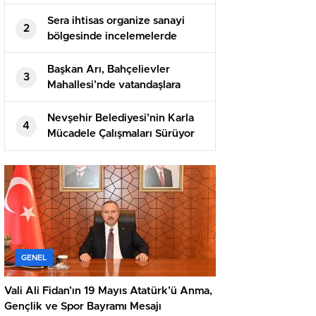
Spor Bayramı Mesajı
Sera ihtisas organize sanayi
2
bölgesinde incelemelerde
bulundular
Başkan Arı, Bahçelievler
3
Mahallesi’nde vatandaşlara
üzüm ikram etti
Nevşehir Belediyesi’nin Karla
4
Mücadele Çalışmaları Sürüyor
GENEL
Vali Ali Fidan’ın 19 Mayıs Atatürk’ü Anma,
Gençlik ve Spor Bayramı Mesajı