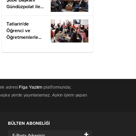
Şube Başkanı
Gündüzpolat ile
Hasbihal
Tatlarin’de
Öğrenci ve
Öğretmenlerle
Değerlendirme
tek adresi
Figa Yazılım
platformunda;
 başka yerde yayınlanamaz. Aykırı işlem yapan
BÜLTEN ABONELİĞİ
+