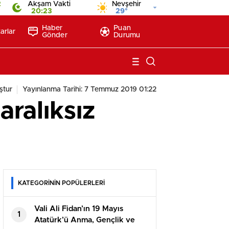
2
Akşam Vakti
Nevşehir
20:23
29°
Haber
Puan
arlar
Gönder
Durumu
ştur
Yayınlanma Tarihi: 7 Temmuz 2019 01:22
ralıksız
KATEGORİNİN POPÜLERLERİ
Vali Ali Fidan’ın 19 Mayıs
1
Atatürk’ü Anma, Gençlik ve