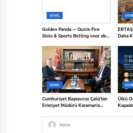
GENEL
GEN
Golden Panda — Quick‑Fire
ERTAŞ:
Slots & Sports Betting voor de
Daha K
Snelheids‑geobsedeerden
GENEL
GEN
Cumhuriyet Başsavcısı Çalış’tan
Ülkü O
Emniyet Müdürü Karaman’a
Kapado
Ziyaret