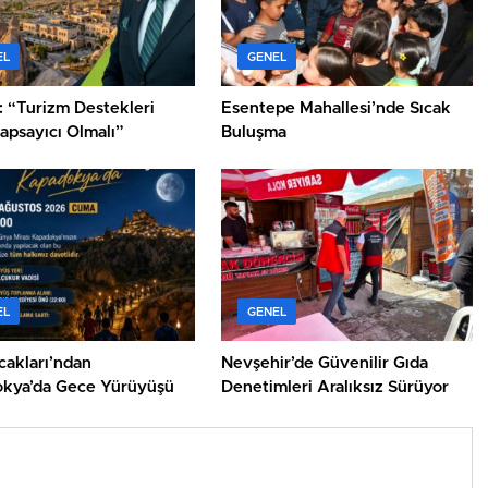
EL
GENEL
 “Turizm Destekleri
Esentepe Mahallesi’nde Sıcak
apsayıcı Olmalı”
Buluşma
EL
GENEL
cakları’ndan
Nevşehir’de Güvenilir Gıda
kya’da Gece Yürüyüşü
Denetimleri Aralıksız Sürüyor