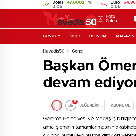
Dolar
47,6002
%
Euro
54,98
0.06
0.06
Foto
Galeri
GÜNDEM
SPOR
EKONOMI
MAGAZIN
Havadis50
Genel
Başkan Ömer E
devam ediyo
0
BEĞENDİM
ABONE OL
Göreme Belediyesi ve Medaş iş birliğince 
alma işleminin tamamlanmasının akabinde 
şık görünümlü aydınlatma direkleri yapım