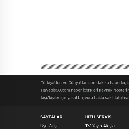
Türkiye'den ve Dünya’dan son dakika haberler, 
Havadis50.com haber içerikleri kaynak gösterilm
kişi/kişiler için yasal başvuru hakkı saklı tutulmak
SAYFALAR
HIZLI SERVİS
Üye Girişi
TV Yayın Akışları