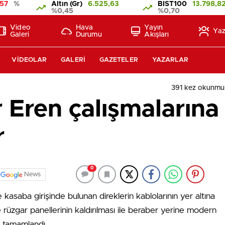
57
%
Altın (Gr)
6.525,63
BIST100
13.798,8
%0,45
%0,70
Video
Hava
Yayın
Yaz
Galeri
Durumu
Akışları
VIDEOLAR
GALERI
GAZETELER
YAZARLAR
391 kez okunmu
ren çalışmalarına a
r
0
News
kasaba girişinde bulunan direklerin kablolarının yer altına
rüzgar panellerinin kaldırılması ile beraber yerine modern
ı tamamlandı.