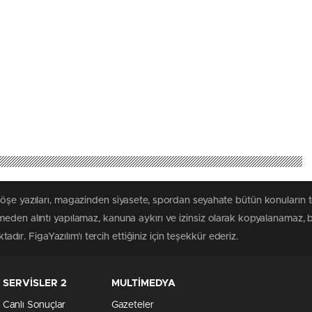
köşe yazıları, magazinden siyasete, spordan seyahate bütün konuların 
eden alıntı yapılamaz, kanuna aykırı ve izinsiz olarak kopyalanamaz,
tadır. FigaYazılım'ı tercih ettiğiniz için teşekkür ederiz.
SERVİSLER 2
MULTİMEDYA
Canlı Sonuçlar
Gazeteler