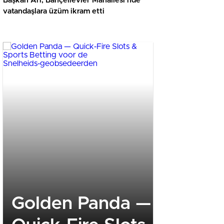
Başkan Arı, Bahçelievler Mahallesi’nde
vatandaşlara üzüm ikram etti
Golden Panda —
ERTAŞ