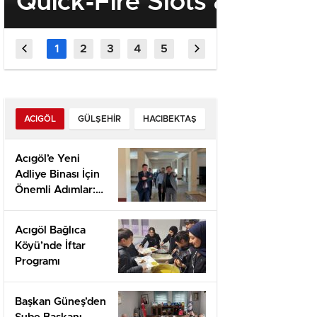
Quick‑Fire Slots & Sport
“Turiz
Betting voor de
Destekl
Snelheids‑geobsedeerde
Daha K
Olmalı”
ACIGÖL
GÜLŞEHIR
HACIBEKTAŞ
Acıgöl’e Yeni
Adliye Binası İçin
Önemli Adımlar:
Yerinde İnceleme
ve Proje
Acıgöl Bağlıca
Değerlendirmesi
Köyü’nde İftar
Programı
Başkan Güneş’den