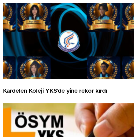
Kardelen Koleji YKS’de yine rekor kırdı