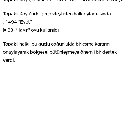
Topaklı Köyü, resmen TÜRKELİ Beldesi adı altında birleşti.
Topaklı Köyü’nde gerçekleştirilen halk oylamasında:
✅ 494 “Evet”
❌ 33 “Hayır” oyu kullanıldı.
Topaklı halkı, bu güçlü çoğunlukla birleşme kararını
onaylayarak bölgesel bütünleşmeye önemli bir destek
verdi.
Milletvekili Emre Çalışkan, sürece ilişkin yaptığı açıklamada
şu ifadelere yer verdi:
“Anaocağımız Çalış ile Topaklımızın ortak hedefler
doğrultusunda kenetlenmesi, güçlü bir gelecek inşası
adına tarihi bir adımdır. Yeni kurulan TÜRKELİ Beldemizin;
kamu hizmetlerinde etkinliği artıracağına, bölgesel
kalkınmayı hızlandıracağına ve toplumsal dayanışmayı