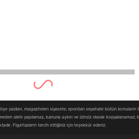
köşe yazıları, magazinden siyasete, spordan seyahate bütün konuların 
eden alıntı yapılamaz, kanuna aykırı ve izinsiz olarak kopyalanamaz,
tadır. FigaYazılım'ı tercih ettiğiniz için teşekkür ederiz.