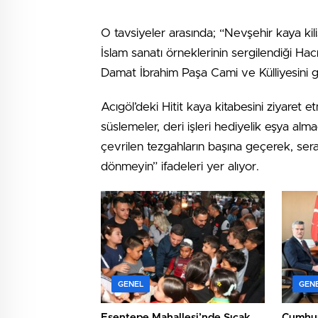
O tavsiyeler arasında; “Nevşehir kaya kil
İslam sanatı örneklerinin sergilendiği 
Damat İbrahim Paşa Cami ve Külliyesini
Acıgöl’deki Hitit kaya kitabesini ziyaret
süslemeler, deri işleri hediyelik eşya a
çevrilen tezgahların başına geçerek, s
dönmeyin” ifadeleri yer alıyor.
GENEL
GEN
Esentepe Mahallesi’nde Sıcak
Cumhuri