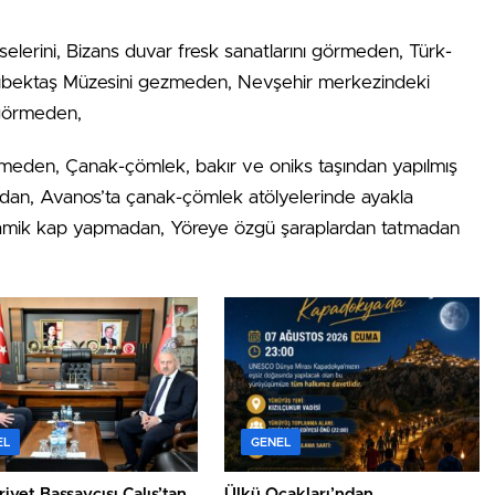
iselerini, Bizans duvar fresk sanatlarını görmeden, Türk-
Hacıbektaş Müzesini gezmeden, Nevşehir merkezindeki
 görmeden,
 etmeden, Çanak-çömlek, bakır ve oniks taşından yapılmış
lmadan, Avanos’ta çanak-çömlek atölyelerinde ayakla
eramik kap yapmadan, Yöreye özgü şaraplardan tatmadan
EL
GENEL
yet Başsavcısı Çalış’tan
Ülkü Ocakları’ndan