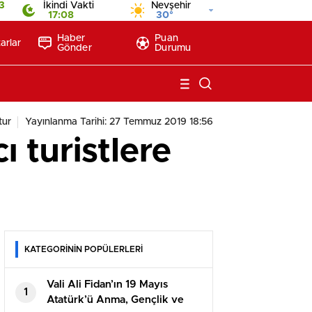
3
İkindi Vakti
Nevşehir
17:08
30°
Haber
Puan
arlar
Gönder
Durumu
tur
Yayınlanma Tarihi: 27 Temmuz 2019 18:56
 turistlere
KATEGORİNİN POPÜLERLERİ
Vali Ali Fidan’ın 19 Mayıs
1
Atatürk’ü Anma, Gençlik ve