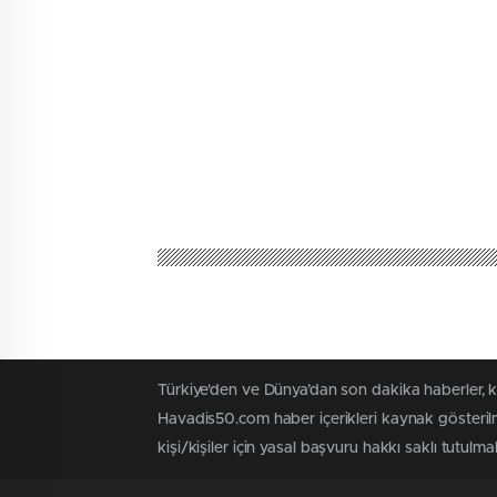
Türkiye'den ve Dünya’dan son dakika haberler, 
Havadis50.com haber içerikleri kaynak gösterilm
kişi/kişiler için yasal başvuru hakkı saklı tutulmak