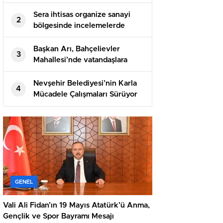
Spor Bayramı Mesajı
Sera ihtisas organize sanayi
2
bölgesinde incelemelerde
bulundular
Başkan Arı, Bahçelievler
3
Mahallesi’nde vatandaşlara
üzüm ikram etti
Nevşehir Belediyesi’nin Karla
4
Mücadele Çalışmaları Sürüyor
GENEL
Vali Ali Fidan’ın 19 Mayıs Atatürk’ü Anma,
Gençlik ve Spor Bayramı Mesajı