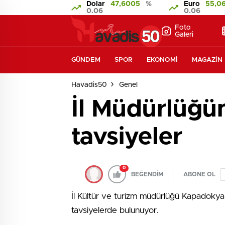
Dolar
47,6005
%
Euro
55,0
0.06
0.06
Foto
Galeri
GÜNDEM
SPOR
EKONOMI
MAGAZIN
Havadis50
Genel
İl Müdürlüğün
tavsiyeler
0
BEĞENDİM
ABONE OL
İl Kültür ve turizm müdürlüğü Kapadokya 
tavsiyelerde bulunuyor.