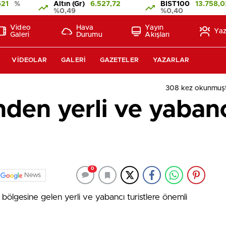
621
%
Altın (Gr)
6.527,72
BIST100
13.758,0
%0,49
%0,40
Video
Hava
Yayın
Yaz
Galeri
Durumu
Akışları
VIDEOLAR
GALERI
GAZETELER
YAZARLAR
308 kez okunmuş
den yerli ve yabancı
0
News
bölgesine gelen yerli ve yabancı turistlere önemli