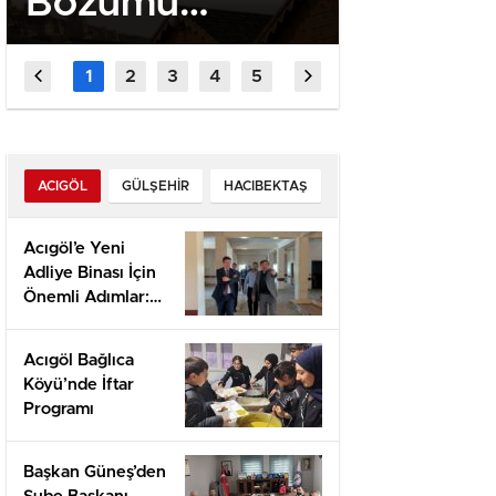
Bozumu
Kök, A
Festivali İçin
Kaymak
Stant
Ziyaret 
Başvuruları
Başladı
ACIGÖL
GÜLŞEHIR
HACIBEKTAŞ
Acıgöl’e Yeni
Adliye Binası İçin
Önemli Adımlar:
Yerinde İnceleme
ve Proje
Acıgöl Bağlıca
Değerlendirmesi
Köyü’nde İftar
Programı
Başkan Güneş’den