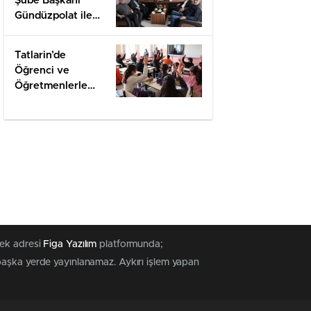
Şube Başkanı
Gündüzpolat ile
Hasbihal
Tatlarin’de
Öğrenci ve
Öğretmenlerle
Değerlendirme
tek adresi
Figa Yazılım
platformunda;
 başka yerde yayınlanamaz. Aykırı işlem yapan