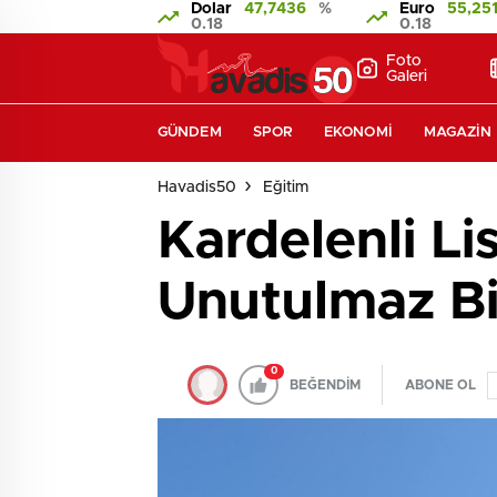
Dolar
47,7436
%
Euro
55,25
0.18
0.18
Foto
Galeri
GÜNDEM
SPOR
EKONOMI
MAGAZIN
Havadis50
Eğitim
Kardelenli Li
Unutulmaz Bi
0
BEĞENDİM
ABONE OL