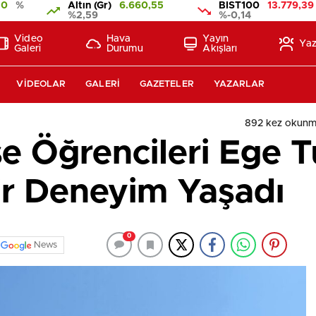
10
%
Altın (Gr)
6.660,55
BIST100
13.779,39
%2,59
%-0,14
Video
Hava
Yayın
Yaz
Galeri
Durumu
Akışları
VIDEOLAR
GALERI
GAZETELER
YAZARLAR
892 kez okunm
se Öğrencileri Ege 
r Deneyim Yaşadı
0
News