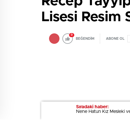
Recep Tayyi
Lisesi Resim 
0
BEĞENDİM
ABONE OL
Sıradaki haber:
Sıradaki haber:
Nene Hatun Kız Mesleki v
Nene Hatun Kız Mesleki v