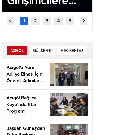
Girişimcilere
Anma T
Özel Projeler
İçin Ge
Başladı
ACIGÖL
GÜLŞEHIR
HACIBEKTAŞ
Acıgöl’e Yeni
Adliye Binası İçin
Önemli Adımlar:
Yerinde İnceleme
ve Proje
Acıgöl Bağlıca
Değerlendirmesi
Köyü’nde İftar
Programı
Başkan Güneş’den