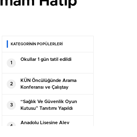
İmam Hatip
KATEGORİNİN POPÜLERLERİ
Okullar 1 gün tatil edildi
1
KÜN Öncülüğünde Arama
2
Konferansı ve Çalıştay
Gerçekleştirildi
“Sağlık Ve Güvenlik Oyun
3
Kutusu” Tanıtımı Yapıldı
Anadolu Lisesine Alev
4
Alatlı’nın Adı verildi