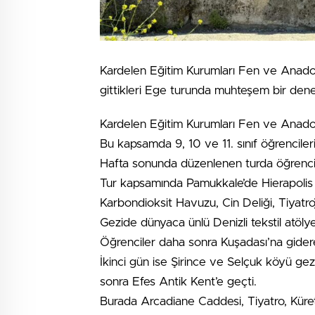
Kardelen Eğitim Kurumları Fen ve Anadolu
gittikleri Ege turunda muhteşem bir den
Kardelen Eğitim Kurumları Fen ve Anadolu
Bu kapsamda 9, 10 ve 11. sınıf öğrenciler
Hafta sonunda düzenlenen turda öğrencile
Tur kapsamında Pamukkale’de Hierapolis 
Karbondioksit Havuzu, Cin Deliği, Tiyatr
Gezide dünyaca ünlü Denizli tekstil atölye
Öğrenciler daha sonra Kuşadası’na gidere
İkinci gün ise Şirince ve Selçuk köyü ge
sonra Efes Antik Kent’e geçti.
Burada Arcadiane Caddesi, Tiyatro, Küret