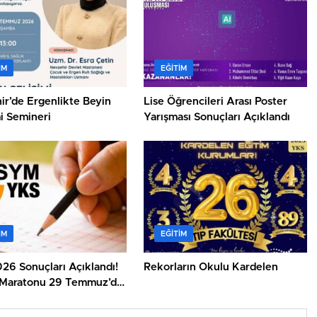
IM
EĞITIM
ir’de Ergenlikte Beyin
Lise Öğrencileri Arası Poster
i Semineri
Yarışması Sonuçları Açıklandı
IM
EĞITIM
26 Sonuçları Açıklandı!
Rekorların Okulu Kardelen
 Maratonu 29 Temmuz’da
r