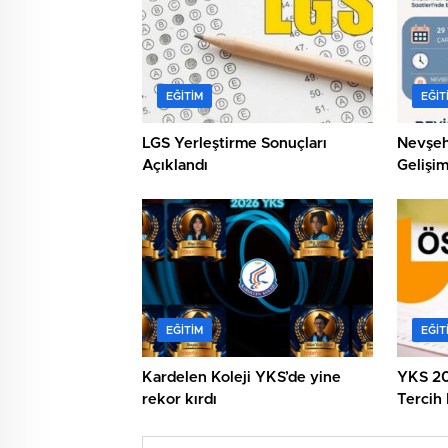
EĞITIM
EĞIT
LGS Yerleştirme Sonuçları
Nevşeh
Açıklandı
Gelişim
EĞITIM
EĞIT
Kardelen Koleji YKS’de yine
YKS 20
rekor kırdı
Tercih
Başlıyo