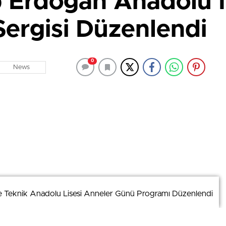
p Erdoğan Anadolu 
Sergisi Düzenlendi
0
News
e Teknik Anadolu Lisesi Anneler Günü Programı Düzenlendi
e Teknik Anadolu Lisesi Anneler Günü Programı Düzenlendi