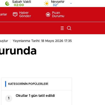
Sabah Vakti
Nevşehir
02:00
32°
Haber
Puan
arlar
Gönder
Durumu
uştur
Yayınlanma Tarihi: 18 Mayıs 2026 17:35
Turunda
KATEGORİNİN POPÜLERLERİ
Okullar 1 gün tatil edildi
1