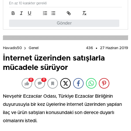
En az 10 karakter gerekli
Gönder
436
27 Haziran 2019
Havadis50
Genel
İnternet üzerinden satışlarla
mücadele sürüyor
0
0
Nevşehir Eczacılar Odası, Türkiye Eczacılar Birliğinin
duyurusuyla bir kez üyelerine internet üzerinden yapılan
ilaç ve ürün satışları konusundaki son derece duyarlı
olmalarını istedi.