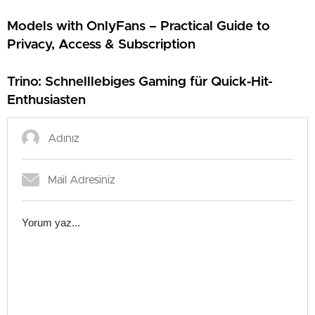
Models with OnlyFans – Practical Guide to
Privacy, Access & Subscription
Trino: Schnelllebiges Gaming für Quick‑Hit-
Enthusiasten