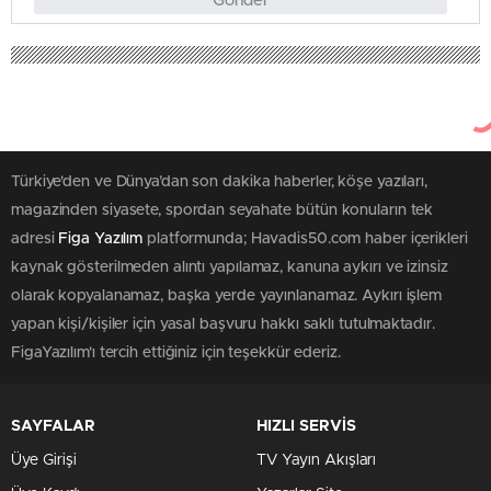
Gönder
Türkiye'den ve Dünya’dan son dakika haberler, köşe yazıları,
magazinden siyasete, spordan seyahate bütün konuların tek
adresi
Figa Yazılım
platformunda; Havadis50.com haber içerikleri
kaynak gösterilmeden alıntı yapılamaz, kanuna aykırı ve izinsiz
olarak kopyalanamaz, başka yerde yayınlanamaz. Aykırı işlem
yapan kişi/kişiler için yasal başvuru hakkı saklı tutulmaktadır.
FigaYazılım'ı tercih ettiğiniz için teşekkür ederiz.
SAYFALAR
HIZLI SERVİS
Üye Girişi
TV Yayın Akışları