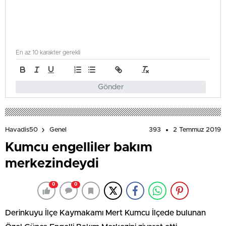
En az 10 karakter gerekli
Gönder
393
2 Temmuz 2019
Havadis50
Genel
Kumcu engelliler bakım
merkezindeydi
0
0
Derinkuyu İlçe Kaymakamı Mert Kumcu İlçede bulunan