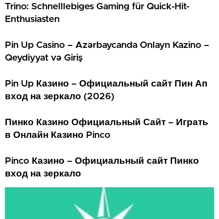
Trino: Schnelllebiges Gaming für Quick‑Hit-
Enthusiasten
Pin Up Casino – Azərbaycanda Onlayn Kazino –
Qeydiyyat və Giriş
Pin Up Казино – Официальный сайт Пин Ап
вход на зеркало (2026)
Пинко Казино Официальный Сайт – Играть
в Онлайн Казино Pinco
Pinco Казино – Официальный сайт Пинко
вход на зеркало