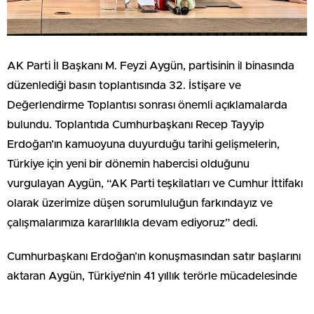
AK Parti İl Başkanı M. Feyzi Aygün, partisinin il binasında
düzenlediği basın toplantısında 32. İstişare ve
Değerlendirme Toplantısı sonrası önemli açıklamalarda
bulundu. Toplantıda Cumhurbaşkanı Recep Tayyip
Erdoğan’ın kamuoyuna duyurduğu tarihi gelişmelerin,
Türkiye için yeni bir dönemin habercisi olduğunu
vurgulayan Aygün, “AK Parti teşkilatları ve Cumhur İttifakı
olarak üzerimize düşen sorumluluğun farkındayız ve
çalışmalarımıza kararlılıkla devam ediyoruz” dedi.
Cumhurbaşkanı Erdoğan’ın konuşmasından satır başlarını
aktaran Aygün, Türkiye’nin 41 yıllık terörle mücadelesinde
yeni bir döneme girildiğini belirtti. PKK terör örgütünün