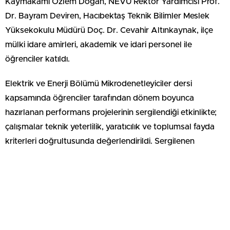
Kaymakamı Özlem Doğan, NEVÜ Rektör Yardımcısı Prof.
Dr. Bayram Deviren, Hacıbektaş Teknik Bilimler Meslek
Yüksekokulu Müdürü Doç. Dr. Cevahir
Altınkaynak
, ilçe
mülki idare amirleri, akademik ve idari personel ile
öğrenciler katıldı.
Elektrik ve Enerji Bölümü
Mikrodenetleyiciler
dersi
kapsamında öğrenciler tarafından dönem boyunca
hazırlanan performans projelerinin sergilendiği etkinlikte;
çalışmalar teknik yeterlilik, yaratıcılık ve toplumsal fayda
kriterleri
doğrultusunda değerlendirildi. Sergilenen
projeler, katılımcılar tarafından ilgiyle incelendi.
Sergide; Adım Sayar, Akıllı Ahır, Akıllı Ev, Akıllı Sera, Akıllı
Geçit, Alev Söndürme Sistemi,
Alkolmetre
, Asansör
Devresi, Bluetooth Kontrollü Tank, Boy Ölçer, Çift
Modlu
Sensör
Sistemi, Çim Biçme Makinesi, Dans Eden Örümcek,