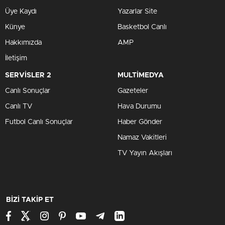
Çalışma ziyareti kapsamında Nevşehir’i ziyaret eden Millî
Eğitim Bakanlığı Hayat Boyu Öğrenme Genel Müdürlüğü
Eğitim Programları Daire Başkanı Meriç Murathan Yiğitel,
Eğitim Politikaları Daire Başkanı Hacı Ali Okur, İzleme ve
Değerlendirme Daire Başkanı Ferhat Davran, İl Millî Eğitim
Müdürü Yusuf Yazıcı’yı ziyaret ettiler.
Ziyaretin ardından Eğitim Programları Daire Başkanı Meriç
Murathan Yiğitel, Eğitim Politikaları Daire Başkanı Hacı Ali
Okur, İzleme ve Değerlendirme Daire Başkanı Ferhat
Davran, İl Millî Eğitim Müdürü Yusuf Yazıcı, ilçe millî eğitim