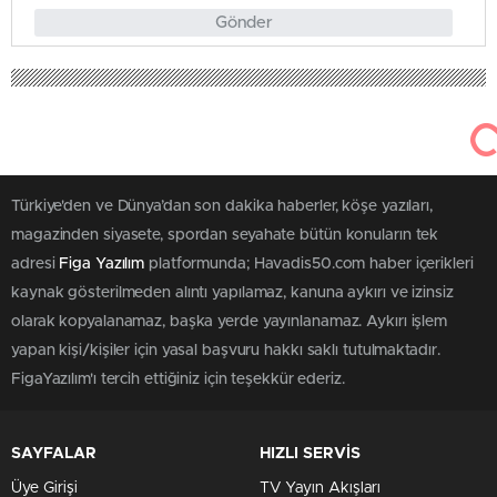
Gönder
273
3 Temmuz 2025
Havadis50
Genel
Millî Eğitim Bakanlığı Hayat Boyu
Öğrenme Genel Müdürlüğü Daire
Başkanları Nevşehir’e Ziyaret
Gerçekleştirdi
0
0