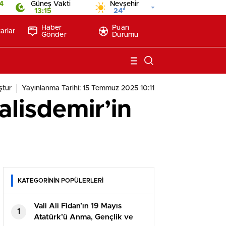
4
Güneş Vakti
Nevşehir
13:15
24°
Haber
Puan
arlar
Gönder
Durumu
ştur
Yayınlanma Tarihi: 15 Temmuz 2025 10:11
alisdemir’in
KATEGORİNİN POPÜLERLERİ
Vali Ali Fidan’ın 19 Mayıs
1
Atatürk’ü Anma, Gençlik ve