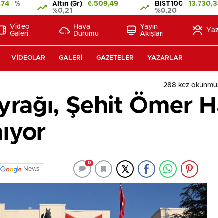
874
%
Altın (Gr)
6.509,49
BIST100
13.730,3
%0,21
%0,20
Video
Hava
Yayın
Yaz
Galeri
Durumu
Akışları
VIDEOLAR
GALERI
GAZETELER
YAZARLAR
288 kez okunmu
yrağı, Şehit Ömer H
ıyor
0
News