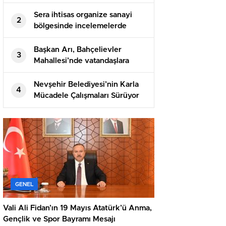
Spor Bayramı Mesajı
Sera ihtisas organize sanayi
2
bölgesinde incelemelerde
bulundular
Başkan Arı, Bahçelievler
3
Mahallesi’nde vatandaşlara
üzüm ikram etti
Nevşehir Belediyesi’nin Karla
4
Mücadele Çalışmaları Sürüyor
GENEL
Vali Ali Fidan’ın 19 Mayıs Atatürk’ü Anma,
Gençlik ve Spor Bayramı Mesajı