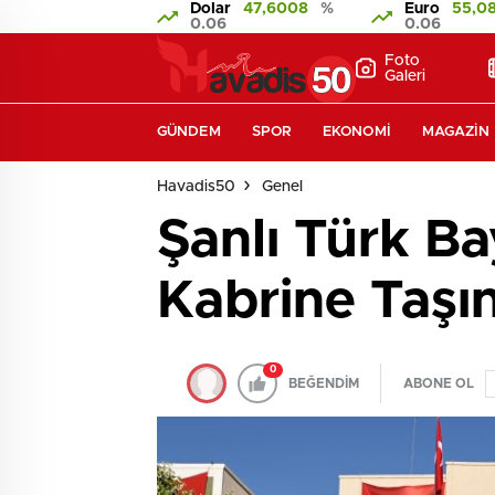
Dolar
47,6008
%
Euro
55,0
0.06
0.06
Foto
Galeri
GÜNDEM
SPOR
EKONOMI
MAGAZIN
Havadis50
Genel
Şanlı Türk Ba
Kabrine Taşın
0
BEĞENDİM
ABONE OL