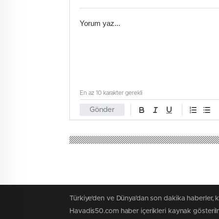
En az 10 karakter gerekli
Gönder
Türkiye'den ve Dünya’dan son dakika haberler, 
Havadis50.com haber içerikleri kaynak gösterilm