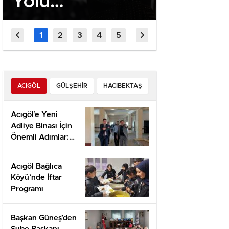
Yolu
Yolu
Festivali’nde
Festiva
Merve Özbey
Söyleşi
Coşkusu
ve Çoc
Etkinlik
ACIGÖL
GÜLŞEHIR
HACIBEKTAŞ
Arada
Acıgöl’e Yeni
Adliye Binası İçin
Önemli Adımlar:
Yerinde İnceleme
ve Proje
Acıgöl Bağlıca
Değerlendirmesi
Köyü’nde İftar
Programı
Başkan Güneş’den