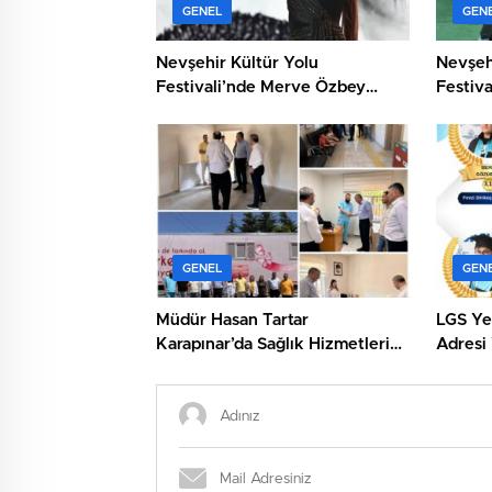
GENEL
GEN
Nevşehir Kültür Yolu
Nevşeh
Festivali’nde Merve Özbey
Festiva
Coşkusu
Çocuk E
GENEL
GEN
Müdür Hasan Tartar
LGS Ye
Karapınar’da Sağlık Hizmetlerini
Adresi
Yerinde İnceledi