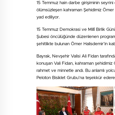
15 Temmuz hain darbe girişiminin seyrini 
ölümsüzleşen kahraman Şehidimiz Ömer Hali
yad ediliyor.
15 Temmuz Demokrasi ve Millî Birlik Günü
Şubesi öncülüğünde düzenlenen programla
şehitlikte bulunan Ömer Halisdemir’in kabr
Bayrak, Nevşehir Valisi Ali Fidan tarafınd
konuşan Vali Fidan, kahraman şehidimiz 
rahmet ve minnetle andı. Bu anlamlı yolc
Peloton Bisiklet Grubu’na teşekkür ederek