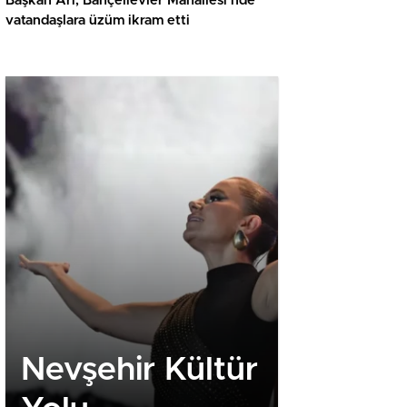
Başkan Arı, Bahçelievler Mahallesi’nde
vatandaşlara üzüm ikram etti
Nevşehir Kültür
Nevşehi