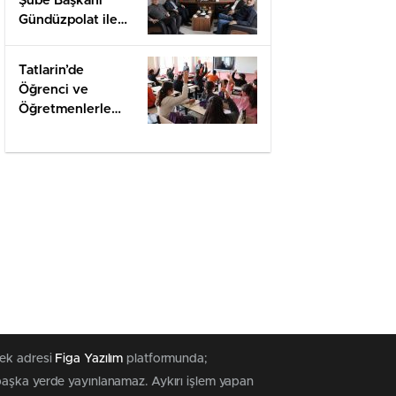
Şube Başkanı
Gündüzpolat ile
Hasbihal
Tatlarin’de
Öğrenci ve
Öğretmenlerle
Değerlendirme
tek adresi
Figa Yazılım
platformunda;
 başka yerde yayınlanamaz. Aykırı işlem yapan