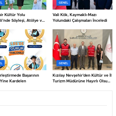
EL
GENEL
ir Kültür Yolu
Vali Kök, Kaymaklı-Mazı
li’nde Söyleşi, Atölye ve
Yolundaki Çalışmaları İnceledi
tkinlikleri Bir Arada
EL
GENEL
rleştirmede Başarının
Kızılay Nevşehir’den Kültür ve İl
 Yine Kardelen
Turizm Müdürüne Hayırlı Olsun
Ziyareti !