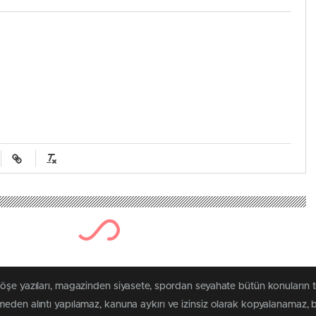
köşe yazıları, magazinden siyasete, spordan seyahate bütün konuların 
eden alıntı yapılamaz, kanuna aykırı ve izinsiz olarak kopyalanamaz,