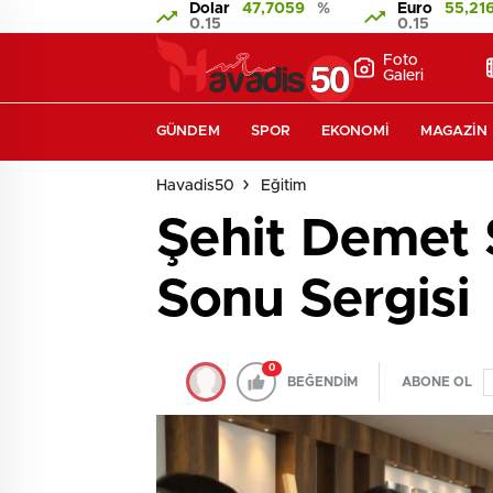
Dolar
47,7059
%
Euro
55,21
0.15
0.15
Foto
Galeri
GÜNDEM
SPOR
EKONOMI
MAGAZIN
Havadis50
Eğitim
Şehit Demet S
Sonu Sergisi
0
BEĞENDİM
ABONE OL