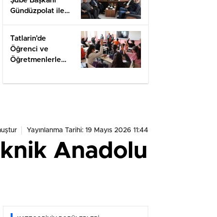
Şube Başkanı
Gündüzpolat ile
Hasbihal
Tatlarin’de
Öğrenci ve
Öğretmenlerle
Değerlendirme
uştur
Yayınlanma Tarihi: 19 Mayıs 2026 11:44
eknik Anadolu