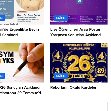
IM
EĞITIM
ir’de Ergenlikte Beyin
Lise Öğrencileri Arası Poster
i Semineri
Yarışması Sonuçları Açıklandı
IM
EĞITIM
26 Sonuçları Açıklandı!
Rekorların Okulu Kardelen
 Maratonu 29 Temmuz’da
r