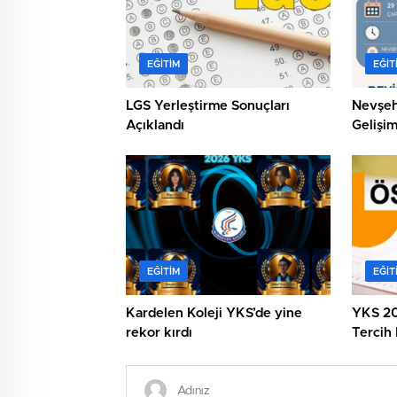
EĞITIM
EĞIT
LGS Yerleştirme Sonuçları
Nevşeh
Açıklandı
Gelişim
EĞITIM
EĞIT
Kardelen Koleji YKS’de yine
YKS 20
rekor kırdı
Tercih
Başlıyo