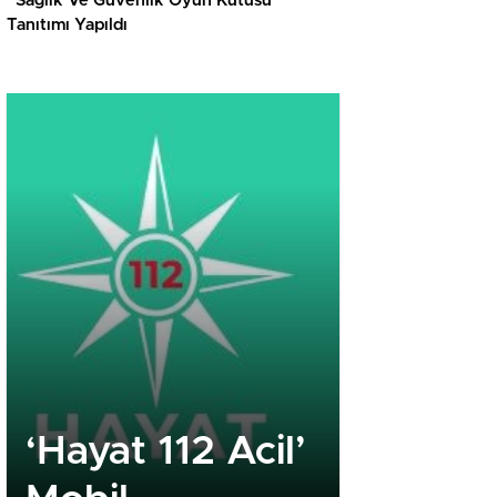
“Sağlık Ve Güvenlik Oyun Kutusu”
Tanıtımı Yapıldı
‘Hayat 112 Acil’
Royal R