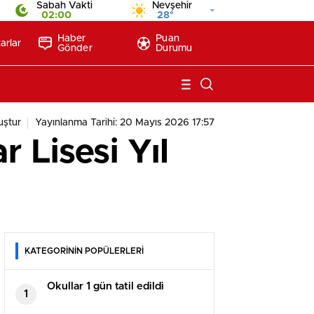
Sabah Vakti
Nevşehir
02:00
28°
Haber
Puan
arlar
Gönder
Durumu
ştur
Yayınlanma Tarihi: 20 Mayıs 2026 17:57
 Lisesi Yıl
KATEGORİNİN POPÜLERLERİ
Okullar 1 gün tatil edildi
1