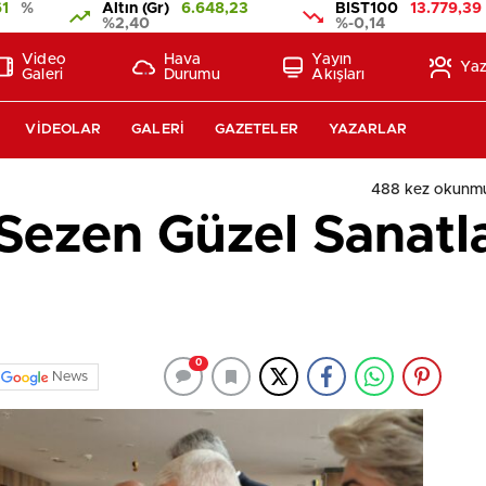
61
%
Altın (Gr)
6.648,23
BIST100
13.779,39
%2,40
%-0,14
Video
Hava
Yayın
Yaz
Galeri
Durumu
Akışları
VIDEOLAR
GALERI
GAZETELER
YAZARLAR
488 kez okunmu
ezen Güzel Sanatlar
0
News