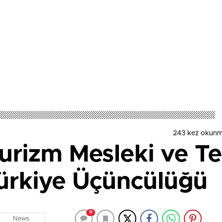
243 kez okunm
rizm Mesleki ve T
Türkiye Üçüncülüğü
0
News