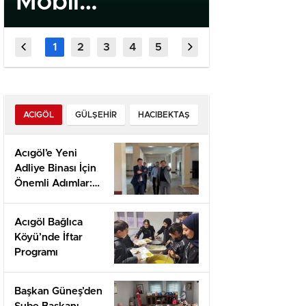
Mobil
Quick 
Uygulaması
High‑In
Kamu Spotu
Slots f
Yayında
Fast‑P
Player
ACIGÖL
GÜLŞEHIR
HACIBEKTAŞ
Acıgöl’e Yeni
Adliye Binası İçin
Önemli Adımlar:
Yerinde İnceleme
ve Proje
Acıgöl Bağlıca
Değerlendirmesi
Köyü’nde İftar
Programı
Başkan Güneş’den