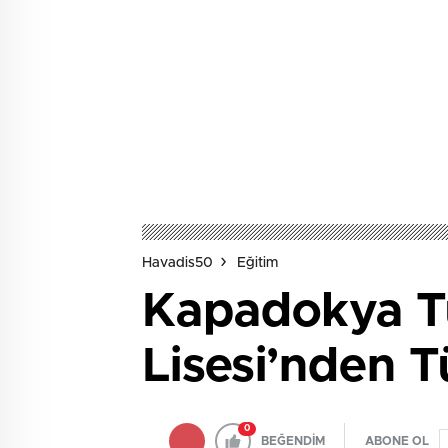
Havadis50
Eğitim
Kapadokya Tu
Lisesi’nden 
0
BEĞENDİM
ABONE OL