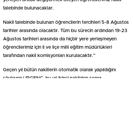
talebinde bulunacaklar.
Nakil talebinde bulunan öğrencilerin tercihleri 5-8 Ağustos
tarihler arasında olacaktır. Tüm bu sürecin ardından 19-23
Ağustos tarihleri arasında da hiçbir yere yerleşmeyen
öğrencilerimiz için il ve ilçe milli eğitim müdürlükleri
tarafından nakil komisyonları kurulacaktır.”
Geçen yıl bütün nakillerin otomatik olarak yapıldığını
söyleyen URGENÇ, bu yıl ikinci nakilden sonra
yerleşemeyen öğrencilerimizin nakillerinin il ve ilçe milli
eğitim müdürlüklerinde kurulacak komisyonlar marifeti ile
yapılacağına dikkat çekti.
Nakil komisyonlarının çok şeffaf olması gerektiğini bildiren
URGENÇ, “Bu komisyonların merkezi yerleştirme