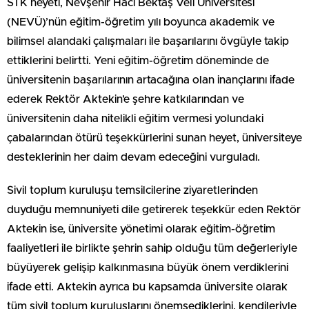
STK heyeti, Nevşehir Hacı Bektaş Veli Üniversitesi
(NEVÜ)’nün eğitim-öğretim yılı boyunca akademik ve
bilimsel alandaki çalışmaları ile başarılarını övgüyle takip
ettiklerini belirtti. Yeni eğitim-öğretim döneminde de
üniversitenin başarılarının artacağına olan inançlarını ifade
ederek Rektör Aktekin’e şehre katkılarından ve
üniversitenin daha nitelikli eğitim vermesi yolundaki
çabalarından ötürü teşekkürlerini sunan heyet, üniversiteye
desteklerinin her daim devam edeceğini vurguladı.
Sivil toplum kuruluşu temsilcilerine ziyaretlerinden
duyduğu memnuniyeti dile getirerek teşekkür eden Rektör
Aktekin ise, üniversite yönetimi olarak eğitim-öğretim
faaliyetleri ile birlikte şehrin sahip olduğu tüm değerleriyle
büyüyerek gelişip kalkınmasına büyük önem verdiklerini
ifade etti. Aktekin ayrıca bu kapsamda üniversite olarak
tüm sivil toplum kuruluşlarını önemsediklerini, kendileriyle