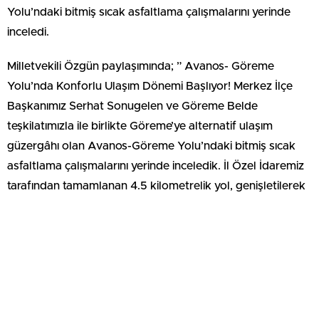
Yolu’ndaki bitmiş sıcak asfaltlama çalışmalarını yerinde
inceledi.
Milletvekili Özgün paylaşımında; ” Avanos- Göreme
Yolu’nda Konforlu Ulaşım Dönemi Başlıyor! Merkez İlçe
Başkanımız Serhat Sonugelen ve Göreme Belde
teşkilatımızla ile birlikte Göreme’ye alternatif ulaşım
güzergâhı olan Avanos-Göreme Yolu’ndaki bitmiş sıcak
asfaltlama çalışmalarını yerinde inceledik. İl Özel İdaremiz
tarafından tamamlanan 4.5 kilometrelik yol, genişletilerek
modern, konforlu ve akıllı ulaşım ağına kavuşturuldu.
Sadece araç trafiğini değil; bisiklet ve ATV kullanıcılarını da
düşünen bu proje sayesinde, bölge turizmine yeni bir soluk
kazandırmayı amaçlıyoruz. Yolun hem güvenliği artırıldı,
hem de turizm potansiyelini destekleyecek şekilde
tasarlandı. Emeği geçen herkese teşekkürlerimi