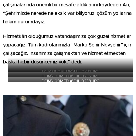
çalışmalarında önemli bir mesafe aldıklarını kaydeden Arı,
“Şehrimizde nerede ne eksik var biliyoruz, çözüm yollarına
hakim durumdayız.
Hizmetkârı olduğumuz vatandaşımıza çok güzel hizmetler
yapacağız. Tüm kadrolarımızla “Marka Şehir Nevşehir” için
çalışacağız. İnsanımıza çalışmaktan ve hizmet etmekten
başka hiçbir düşüncemiz yok.” dedi.
DCIM\100MEDIA\DJI_0232.JPG
DCIM\100MEDIA\DJI_0236.JPG
DCIM\100MEDIA\DJI_0238.JPG