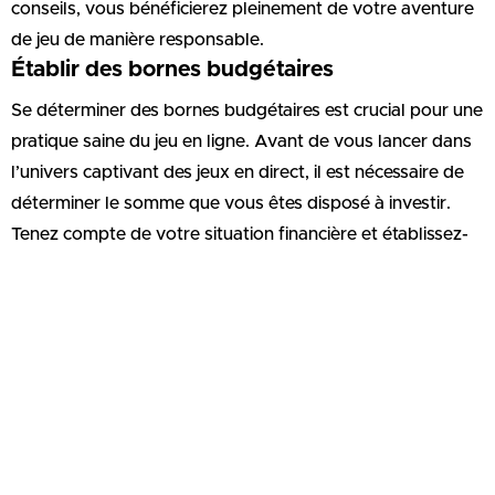
conseils, vous bénéficierez pleinement de votre aventure
de jeu de manière responsable.
Établir des bornes budgétaires
Se déterminer des bornes budgétaires est crucial pour une
pratique saine du jeu en ligne. Avant de vous lancer dans
l’univers captivant des jeux en direct, il est nécessaire de
déterminer le somme que vous êtes disposé à investir.
Tenez compte de votre situation financière et établissez-
vous des bornes pratiques que vous pourrez suivre sans
difficulté. Il ne s’agit pas seulement d’prévenir les pertes,
mais aussi d’optimiser votre aventure globale. En
établissant un plafond, vous pouvez participer en toute
sérénité, sans redouter de excéder votre budget. De plus,
cela vous autorise de allouer des ressources à d’autres
occupations agréables. N’oubliez pas que le jeu
responsable est synonyme d’équilibre et de plaisir. En